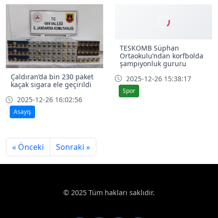
Çaldıran’da bin 230 paket
TESKOMB Süphan
kaçak sigara ele geçirildi
Ortaokulu’ndan korfbolda
şampiyonluk gururu
2025-12-26 16:02:56
2025-12-26 15:38:17
Asayiş
Spor
« Önceki
Sonraki »
© 2025 Tüm hakları saklıdır.