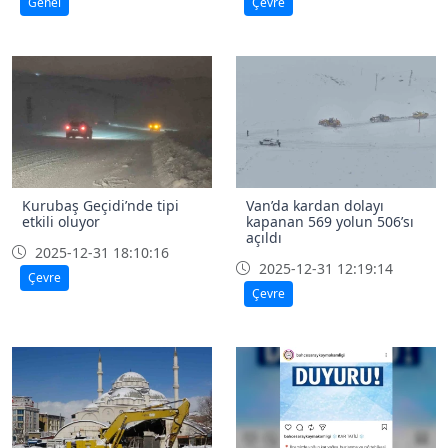
Genel
Çevre
Kurubaş Geçidi’nde tipi
Van’da kardan dolayı
etkili oluyor
kapanan 569 yolun 506’sı
açıldı
2025-12-31 18:10:16
2025-12-31 12:19:14
Çevre
Çevre