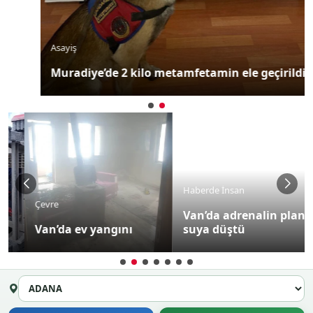
Asayiş
Muradiye’de 2 kilo metamfetamin ele geçirildi
Haberde İnsan
Çevre
Van’da adrenalin planı
Van’da ev yangını
suya düştü