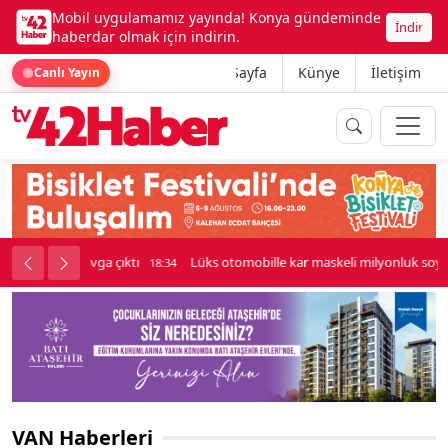
Mobil uygulamamız yayında! Konya gündeminde
İndir
haberdar olmak için indirin.
Ana Sayfa
Künye
İletişim
Canlı Yayın
palı kavga çıktı
Lüks otomobille kar maskeli milyonluk soygun
18:34
VAN Haberleri