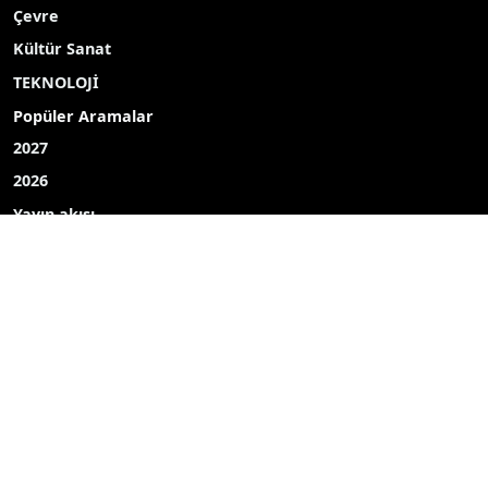
Çevre
Kültür Sanat
TEKNOLOJİ
Popüler Aramalar
2027
2026
Yayın akışı
Röportaj
Bizim mahalle
Bizim okul
Hava durumu
Mine ekici
dombay
ahmet uçar
Çelikkayalar