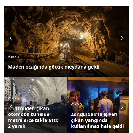
Asayiş
Maden ocağında göçük meydana geldi
Asayiş
Asayiş
Kontrolden çıkan
otomobil tünelde
Zonguldak’ta iş yeri
metrelerce takla attı:
çıkan yangında
2 yaralı
kullanılmaz hale geldi