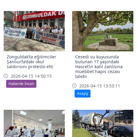
Zonguldak’ta eğitimciler
Cesedi su kuyusunda
Şanlıurfa’daki okul
bulunan 17 yaşındaki
saldırısını protesto etti
Hasret’in katil zanlısına
müebbet hapis cezası
2026-04-15 14:50:15
talebi
Haberde İnsan
2026-04-15 13:53:11
Asayiş