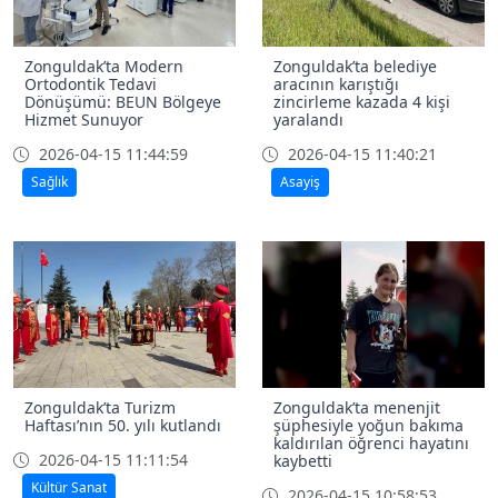
Zonguldak’ta Modern
Zonguldak’ta belediye
Ortodontik Tedavi
aracının karıştığı
Dönüşümü: BEUN Bölgeye
zincirleme kazada 4 kişi
Hizmet Sunuyor
yaralandı
2026-04-15 11:44:59
2026-04-15 11:40:21
Sağlık
Asayiş
Zonguldak’ta Turizm
Zonguldak’ta menenjit
Haftası’nın 50. yılı kutlandı
şüphesiyle yoğun bakıma
kaldırılan öğrenci hayatını
2026-04-15 11:11:54
kaybetti
Kültür Sanat
2026-04-15 10:58:53