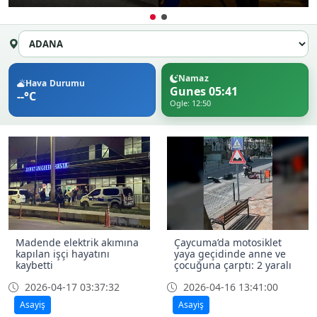
Namaz
Hava Durumu
Gunes 05:41
--°C
Ogle: 12:50
Madende elektrik akımına
Çaycuma’da motosiklet
kapılan işçi hayatını
yaya geçidinde anne ve
kaybetti
çocuğuna çarptı: 2 yaralı
2026-04-17 03:37:32
2026-04-16 13:41:00
Asayiş
Asayiş