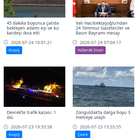
45 dakika boyunca çatıda
Vali Hacıbektaşoğlu’ndan
bekleyen adamı eşi ve kız
24 Temmuz Gazeteciler ve
kardeşi ikna etti
Basın Bayramı mesajı
2026-07-24 10:01:21
2026-07-24 07:04:17
Asayiş
Haberde İnsan
Devrek’te trafik kazası: 1
Zonguldak’ta dalga boyu 3
ölü
metreye ulaştı
2026-07-23 19:33:58
2026-07-23 13:55:55
Asayiş
Çevre