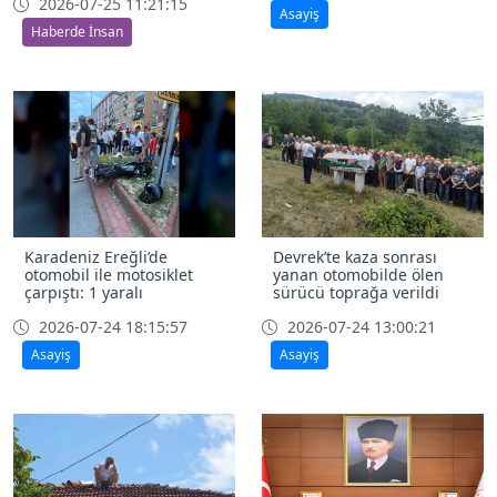
2026-07-25 11:21:15
Asayiş
Haberde İnsan
Karadeniz Ereğli’de
Devrek’te kaza sonrası
otomobil ile motosiklet
yanan otomobilde ölen
çarpıştı: 1 yaralı
sürücü toprağa verildi
2026-07-24 18:15:57
2026-07-24 13:00:21
Asayiş
Asayiş