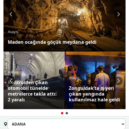
Asayiş
Maden ocağında göçük meydana geldi
Asayiş
Asayiş
Kontrolden çıkan
otomobil tünelde
Zonguldak’ta iş yeri
metrelerce takla attı:
çıkan yangında
2 yaralı
kullanılmaz hale geldi