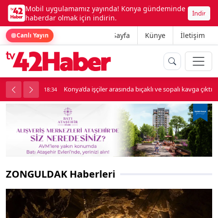
Mobil uygulamamız yayında! Konya gündeminde
İndir
haberdar olmak için indirin.
Ana Sayfa
Künye
İletişim
Canlı Yayın
palı kavga çıktı
Lüks otomobille kar maskeli milyonluk soygun
18:34
ZONGULDAK Haberleri