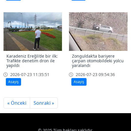
Karadeniz Ereğli’de bir ilk:
Zonguldak’ta bariyere
Trafikte denetim dron ile
çarpan otomobildeki yolcu
yapıldı
yaralandı
2026-07-23 11:35:51
2026-07-23 09:54:36
Asayiş
Asayiş
« Önceki
Sonraki »
© 2025 Tüm hakları saklıdır.