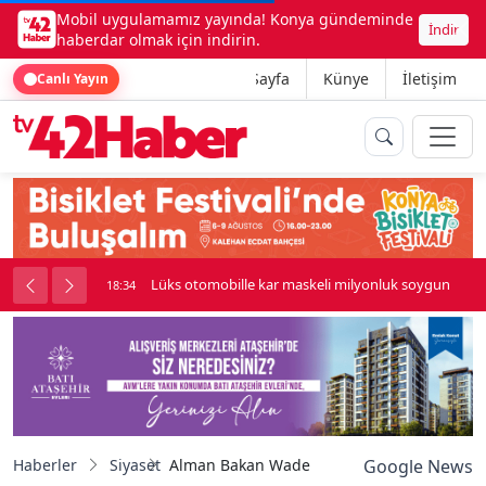
Mobil uygulamamız yayında! Konya gündeminde
İndir
haberdar olmak için indirin.
Ana Sayfa
Künye
İletişim
Canlı Yayın
nluk soygun
Kadınhanı'nda çok sayıda araç birbirine girdi
18:34
Haberler
Siyaset
Alman Bakan Wadephul: "Fransa ve İngiltere
Google News