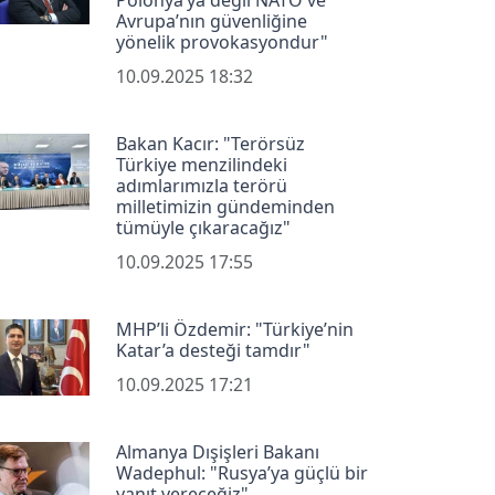
Polonya’ya değil NATO ve
Avrupa’nın güvenliğine
yönelik provokasyondur"
10.09.2025 18:32
Bakan Kacır: "Terörsüz
Türkiye menzilindeki
adımlarımızla terörü
milletimizin gündeminden
tümüyle çıkaracağız"
10.09.2025 17:55
MHP’li Özdemir: "Türkiye’nin
Katar’a desteği tamdır"
10.09.2025 17:21
Almanya Dışişleri Bakanı
Wadephul: "Rusya’ya güçlü bir
yanıt vereceğiz"