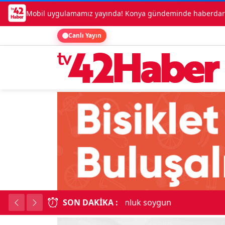
Mobil uygulamamız yayında! Konya gündeminde haberdar o
Canlı Yayın
SON DAKIKA :
Kadınhanı'nda çok say
18:34