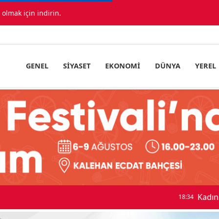
lmak için indirin.
GENEL
SIYASET
EKONOMI
DÜNYA
YEREL
ıda araç birbirine girdi