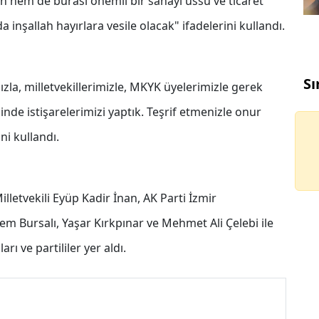
in hem de burası önemli bir sanayi üssü ve ticaret
inşallah hayırlara vesile olacak" ifadelerini kullandı.
Sı
ımızla, milletvekillerimizle, MKYK üyelerimizle gerek
nde istişarelerimizi yaptık. Teşrif etmenizle onur
ni kullandı.
illetvekili Eyüp Kadir İnan, AK Parti İzmir
em Bursalı, Yaşar Kırkpınar ve Mehmet Ali Çelebi ile
ı ve partililer yer aldı.