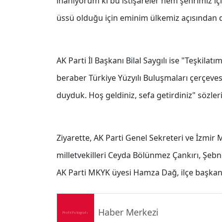
inanıyorum ki bu istişareler hem şehrimiz iç
üssü olduğu için eminim ülkemiz açısından da 
AK Parti İl Başkanı Bilal Saygılı ise "Teşkilat
beraber Türkiye Yüzyılı Buluşmaları çerçevesi
duyduk. Hoş geldiniz, sefa getirdiniz" sözleri
Ziyarette, AK Parti Genel Sekreteri ve İzmir M
milletvekilleri Ceyda Bölünmez Çankırı, Şebn
AK Parti MKYK üyesi Hamza Dağ, ilçe başkanlar
Haber Merkezi