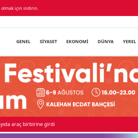
lmak için indirin.
GENEL
SIYASET
EKONOMI
DÜNYA
YEREL
Beşikçioğlu Konya'ya Sevk Edildi
18:34