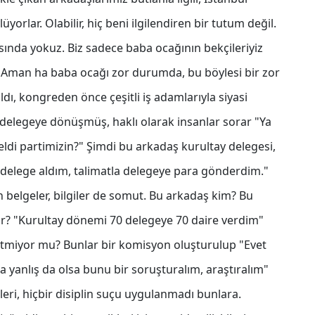
yorlar. Olabilir, hiç beni ilgilendiren bir tutum değil.
asında yokuz. Biz sadece baba ocağının bekçileriyiz
. Aman ha baba ocağı zor durumda, bu böylesi bir zor
dı, kongreden önce çeşitli iş adamlarıyla siyasi
 al delegeye dönüşmüş, haklı olarak insanlar sorar "Ya
eldi partimizin?" Şimdi bu arkadaş kurultay delegesi,
 delege aldım, talimatla delegeye para gönderdim."
n belgeler, bilgiler de somut. Bu arkadaş kim? Bu
yor? "Kurultay dönemi 70 delegeye 70 daire verdim"
etmiyor mu? Bunlar bir komisyon oluşturulup "Evet
a yanlış da olsa bunu bir soruşturalım, araştıralım"
eri, hiçbir disiplin suçu uygulanmadı bunlara.