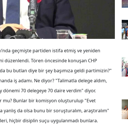
ğı’nda geçmişte partiden istifa etmiş ve yeniden
öreni düzenlendi. Tören öncesinde konuşan CHP
 da bu butlan diye bir şey başımıza geldi partimizin?"
manda iş adamı. Ne diyor? "Talimatla delege aldım,
y dönemi 70 delegeye 70 daire verdim" diyor.
r mu? Bunlar bir komisyon oluşturulup "Evet
a yanlış da olsa bunu bir soruşturalım, araştıralım"
eri, hiçbir disiplin suçu uygulanmadı bunlara.