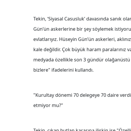
Tekin, ‘Siyasal Casusluk’ davasında sanık o
Gün’ün askerlerine bir şey söylemek istiyor
evlatlarıyız. Hüseyin Gün’ün askerleri, aklını
kale değildir. Çok büyük haram paralarınız var
medyada özellikle son 3 gündür olağanüstü b
bizlere" ifadelerini kullandı.
"Kurultay dönemi 70 delegeye 70 daire verdi
etmiyor mu?"
Tekin, çıkan butlan kararına ilişkin ise "Özell