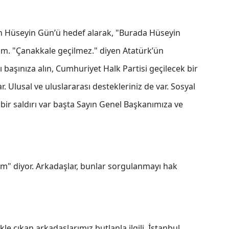
lan Hüseyin Gün’ü hedef alarak, "Burada Hüseyin
um. "Çanakkale geçilmez." diyen Atatürk’ün
zı başınıza alın, Cumhuriyet Halk Partisi geçilecek bir
. Ulusal ve uluslararası destekleriniz de var. Sosyal
ir saldırı var başta Sayın Genel Başkanımıza ve
m" diyor. Arkadaşlar, bunlar sorgulanmayı hak
ikle çıkan arkadaşlarımız butlanla ilgili, İstanbul