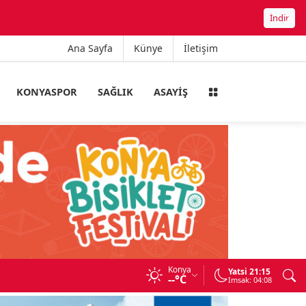
İndir
Ana Sayfa
Künye
İletişim
KONYASPOR
SAĞLIK
ASAYIŞ
Konya
A
Yatsi 21:15
--°C
Imsak: 04:08