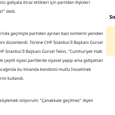
gidişata itiraz ettikleri için partiden ilişkileri
a?" dedi.
Sı
ğı’nda geçmişte partiden ayrılan bazı isimlerin yeniden
reni düzenlendi. Törene CHP İstanbul İl Başkanı Gürsel
HP İstanbul İl Başkanı Gürsel Tekin, "Cumhuriyet Halk
e çeşitli siyasi partilerde siyaset yapıp ama gidişattan
 ocağında bu limanda kendisini mutlu hissetmek
ini kullandı.
 söylemek istiyorum: "Çanakkale geçilmez" diyen