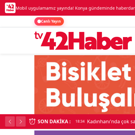
Mobil uygulamamız yayında! Konya gündeminde haberdar o
Canlı Yayın
aç birbirine girdi
SON DAKIKA :