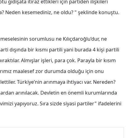
gidişata itiraz ettikleri için partiden ilişkileri
z ya? Neden kesemediniz, ne oldu? " şeklinde konuştu.
meselesinin sorumlusu ne Kılıçdaroğlu’dur, ne
arti dışında bir kısmı partili yani burada 4 kişi partili
aktılar. Almışlar işleri, para çok. Parayla bir kısım
şlarımız maalesef zor durumda olduğu için onu
lettiler. Türkiye’nin arınmaya ihtiyacı var. Nereden?
lardan arınılacak. Devletin en önemli kurumlarında
mizi yapıyoruz. Sıra sizde siyasi partiler" ifadelerini