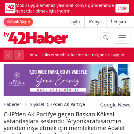
Mobil uygulamamız yayında! Konya gündeminde
İndir
haberdar olmak için indirin.
Ana Sayfa
Künye
İletişim
Canlı Yayın
palı kavga çıktı
Lüks otomobille kar maskeli milyonluk soygun
18:34
Haberler
Siyaset
CHP’den AK Parti’ye geçen Başkan Köksal v
Google News
CHP’den AK Parti’ye geçen Başkan Köksal
vatandaşlara seslendi: "Afyonkarahisarımızı
yeniden inşa etmek için memleketime Adalet