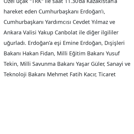
Özel uçak "TRK" ile saat 11.30’da Kazakistan’a
hareket eden Cumhurbaşkanı Erdoğan’ı,
Cumhurbaşkanı Yardımcısı Cevdet Yılmaz ve
Ankara Valisi Yakup Canbolat ile diğer ilgililer
uğurladı. Erdoğan’a eşi Emine Erdoğan, Dışişleri
Bakanı Hakan Fidan, Milli Eğitim Bakanı Yusuf
Tekin, Milli Savunma Bakanı Yaşar Güler, Sanayi ve
Teknoloji Bakanı Mehmet Fatih Kacır, Ticaret
Bakanı Ömer Bolat, Cumhurbaşkanlığı İletişim
Başkanı Burhanettin Duran, Cumhurbaşkanı Dış
Politika ve Güvenlik Başdanışmanı Akif Çağatay
Kılıç ile bazı yetkililer de eşlik ediyor.