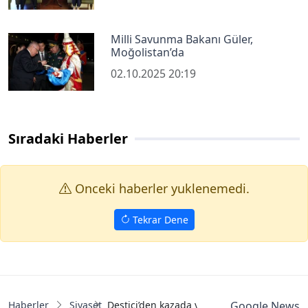
Milli Savunma Bakanı Güler,
Moğolistan’da
02.10.2025 20:19
Sıradaki Haberler
Onceki haberler yuklenemedi.
Tekrar Dene
Haberler
Siyaset
Destici’den kazada yaralanan Milletvekili G
Google News