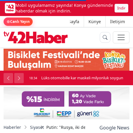
Mobil uygulamamız yayında! Konya gündeminde
İndir
haberdar olmak için indirin.
Ana Sayfa
Künye
İletişim
Canlı Yayın
palı kavga çıktı
Lüks otomobille kar maskeli milyonluk soygun
18:34
Haberler
Siyaset
Putin: "Rusya, iki devletli çözüme katkı sağ
Google News