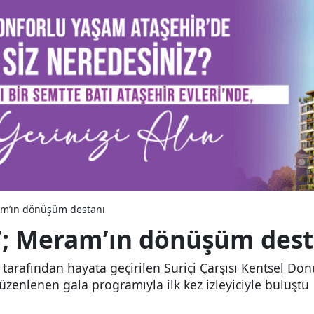
eram’ın dönüşüm destanı
si’; Meram’ın dönüşüm des
arafından hayata geçirilen Suriçi Çarşısı Kentsel Dön
düzenlenen gala programıyla ilk kez izleyiciyle buluştu