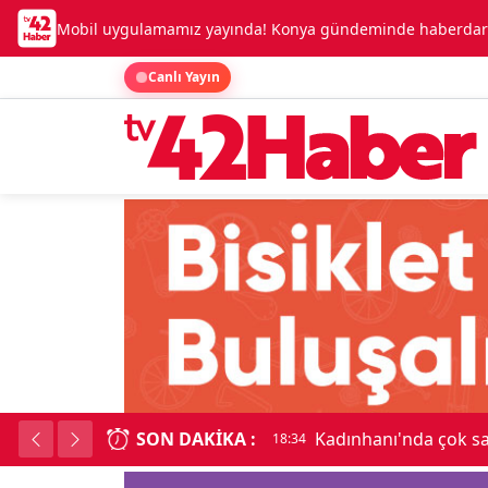
Mobil uygulamamız yayında! Konya gündeminde haberdar o
Canlı Yayın
SON DAKIKA :
Beşikçioğlu Konya'ya 
18:34