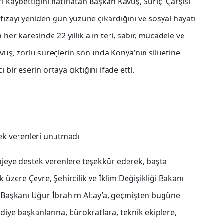
i kaybettiğini hatırlatan Başkan Kavuş, Suriçi Çarşısı
zayı yeniden gün yüzüne çıkardığını ve sosyal hayatı
her karesinde 22 yıllık alın teri, sabır, mücadele ve
vuş, zorlu süreçlerin sonunda Konya’nın siluetine
bir eserin ortaya çıktığını ifade etti.
ek verenleri unutmadı
eye destek verenlere teşekkür ederek, başta
ere Çevre, Şehircilik ve İklim Değişikliği Bakanı
Başkanı Uğur İbrahim Altay’a, geçmişten bugüne
ediye başkanlarına, bürokratlara, teknik ekiplere,