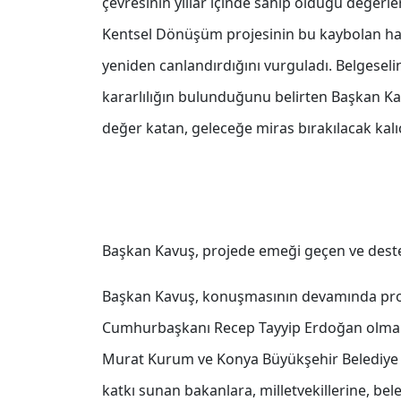
çevresinin yıllar içinde sahip olduğu değerler
Kentsel Dönüşüm projesinin bu kaybolan hafı
yeniden canlandırdığını vurguladı. Belgeselin 
kararlılığın bulunduğunu belirten Başkan Ka
değer katan, geleceğe miras bırakılacak kalıcı 
Başkan Kavuş, projede emeği geçen ve dest
Başkan Kavuş, konuşmasının devamında proj
Cumhurbaşkanı Recep Tayyip Erdoğan olmak üz
Murat Kurum ve Konya Büyükşehir Belediye 
katkı sunan bakanlara, milletvekillerine, bel