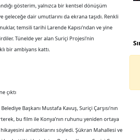
şandığı gösterim, yalnızca bir kentsel dönüşüm
ı ve geleceğe dair umutlarını da ekrana taşıdı. Renkli
klar, temsili tarihi Larende Kapısı’ndan ve yine
diler. Tünelde yer alan Suriçi Projesi’nin
Sı
klı bir ambiyans kattı.
e çıktı
elediye Başkanı Mustafa Kavuş, Suriçi Çarşısı’nın
rterek, bu film ile Konya’nın ruhunu yeniden ortaya
kayesini anlattıklarını söyledi. Şükran Mahallesi ve