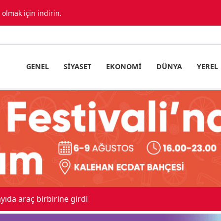
lmak için indirin.
GENEL
SIYASET
EKONOMI
DÜNYA
YEREL
Sevk Edildi