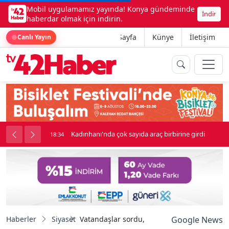
Mobil uygulamamız yayında! Konya gündeminde
İndir
haberdar olmak için indirin.
Ana Sayfa
Künye
İletişim
Canlı Yayın
nluk soygun
Kadınhanı'nda çok sayıda araç birbirine girdi
18:34
Haberler
Siyaset
Vatandaşlar sordu, Başkan Yılmaz cevaplad
Google News