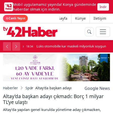
Mobil uygulamamız yayında! Konya gündeminde
İndir
haberdar olmak için indirin.
Ana Sayfa
Künye
İletişim
Canlı Yayın
palı kavga çıktı
Lüks otomobille kar maskeli milyonluk soygun
18:34
Haberler
Spor
Altay’da başkan adayı çıkmadı: Borç 1 milyar TL
Google News
Altay’da başkan adayı çıkmadı: Borç 1 milyar
TL’ye ulaştı
Altay’da yapılan genel kurulda yönetime aday çıkmazken,