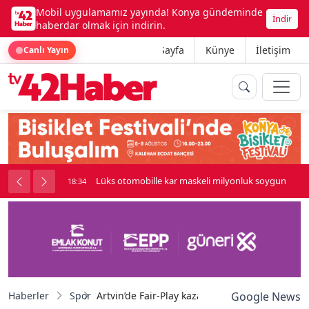
Mobil uygulamamız yayında! Konya gündeminde
İndir
haberdar olmak için indirin.
Ana Sayfa
Künye
İletişim
Canlı Yayın
palı kavga çıktı
Lüks otomobille kar maskeli milyonluk soygun
18:34
Haberler
Spor
Artvin’de Fair-Play kazandı: 14. Grassroots fu
Google News