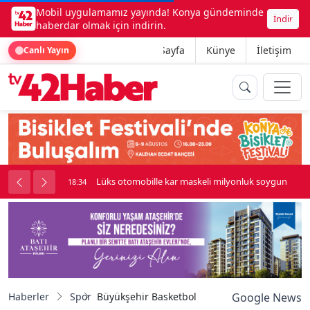
Mobil uygulamamız yayında! Konya gündeminde
İndir
haberdar olmak için indirin.
Ana Sayfa
Künye
İletişim
Canlı Yayın
palı kavga çıktı
Lüks otomobille kar maskeli milyonluk soygun
18:34
Haberler
Spor
Büyükşehir Basketbol Takımı ABB EGO Spor’u 
Google News