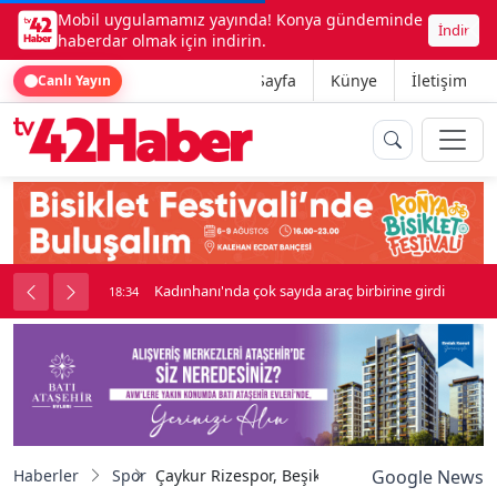
Mobil uygulamamız yayında! Konya gündeminde
İndir
haberdar olmak için indirin.
Ana Sayfa
Künye
İletişim
Canlı Yayın
nluk soygun
Kadınhanı'nda çok sayıda araç birbirine girdi
18:34
Haberler
Spor
Çaykur Rizespor, Beşiktaş hazırlıklarını sürdü
Google News