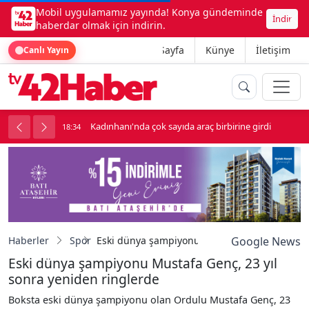
Mobil uygulamamız yayında! Konya gündeminde
İndir
haberdar olmak için indirin.
Ana Sayfa
Künye
İletişim
Canlı Yayın
 sayıda araç birbirine girdi
Beşikçioğlu Konya'ya Sevk Edildi
18:34
Haberler
Spor
Eski dünya şampiyonu Mustafa Genç, 23 yıl s
Google News
Eski dünya şampiyonu Mustafa Genç, 23 yıl
sonra yeniden ringlerde
Boksta eski dünya şampiyonu olan Ordulu Mustafa Genç, 23