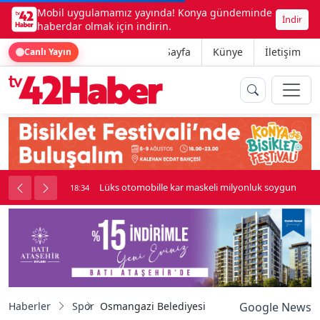
Mobil uygulamamız yayında! Konya gündeminde
İndir
haberdar olmak için indirin.
Ana Sayfa
Künye
İletişim
Canlı Yayın
palı kavga çıktı
Lüks otomobille kar maskeli milyonluk soygun
18:34
Haberler
Spor
Osmangazi Belediyesi’nden engelsiz spor şöl
Google News