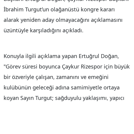
İbrahim Turgut’un olağanüstü kongre kararı
alarak yeniden aday olmayacağını açıklamasını
üzüntüyle karşıladığını açıkladı.
Konuyla ilgili açıklama yapan Ertuğrul Doğan,
"Görev süresi boyunca Çaykur Rizespor için büyük
bir özveriyle çalışan, zamanını ve emeğini
kulübünün geleceği adına samimiyetle ortaya
koyan Sayın Turgut; sağduyulu yaklaşımı, yapıcı
tavrı ve çözüm odaklı duruşuyla Türk futboluna
çok önemli katkılar sunmuştur. Kulüpler Birliği
Başkan Yardımcılığı görevinde bana yol