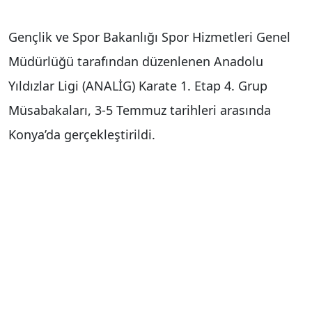
Gençlik ve Spor Bakanlığı Spor Hizmetleri Genel
Müdürlüğü tarafından düzenlenen Anadolu
Yıldızlar Ligi (ANALİG) Karate 1. Etap 4. Grup
Müsabakaları, 3-5 Temmuz tarihleri arasında
Konya’da gerçekleştirildi.
6 ilden toplam 73 sporcunun mücadele ettiği
organizasyonda Sivas’ı temsil eden karateciler
başarılı performanslarıyla dikkat çekti.
Antrenörler Serpil Karakaya Sarzep ve Ayşenur
Ada nezaretinde müsabakalara katılan sporcular,