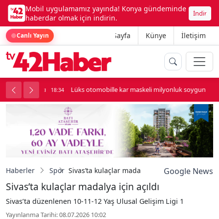
Mobil uygulamamız yayında! Konya gündeminde
İndir
haberdar olmak için indirin.
Ana Sayfa
Künye
İletişim
Canlı Yayın
palı kavga çıktı
Lüks otomobille kar maskeli milyonluk soygun
18:34
Haberler
Spor
Sivas’ta kulaçlar madalya için açıldı
Google News
Sivas’ta kulaçlar madalya için açıldı
Sivas’ta düzenlenen 10-11-12 Yaş Ulusal Gelişim Ligi 1
Yayınlanma Tarihi: 08.07.2026 10:02