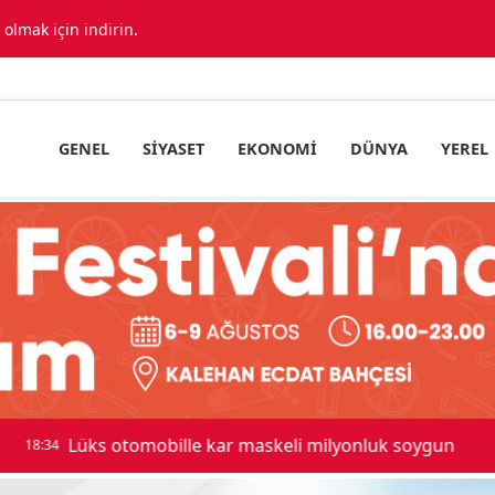
lmak için indirin.
GENEL
SIYASET
EKONOMI
DÜNYA
YEREL
 maskeli milyonluk soygun