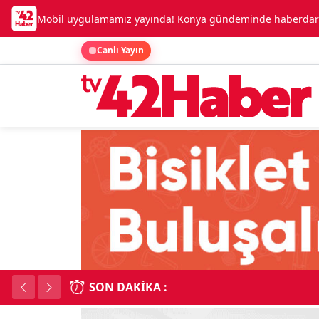
Mobil uygulamamız yayında! Konya gündeminde haberdar o
Canlı Yayın
SON DAKIKA :
Lüks otomobille kar
18:34