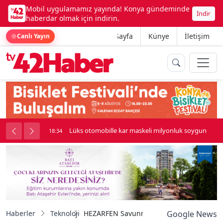
Mobil uygulamamız yayında! Konya gündeminde
İndir
haberdar olmak için indirin.
Ana Sayfa
Künye
İletişim
Canlı Yayın
palı kavga çıktı
Lüks otomobille kar maskeli milyonluk soygun
18:34
Haberler
Teknoloji
HEZARFEN Savunma, Havacılık ve Uzay Tekn
Google News