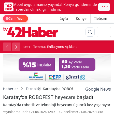
Mobil uygulamamız yayında! Konya gündeminde
İndir
haberdar olmak için indirin.
Ana Sayfa
Künye
İletişim
Canlı Yayın
onu
Temmuz Enflasyonu Açıklandı
18:34
1
Haberler
Teknoloji
Karatay’da ROBOFEST heyecanı başladı
Google News
Karatay’da ROBOFEST heyecanı başladı
Karatay’da robotik ve teknoloji heyecanı üçüncü kez yaşanıyor
Yayınlanma Tarihi: 21.04.2026 12:15
Güncelleme: 21.04.2026 13:18