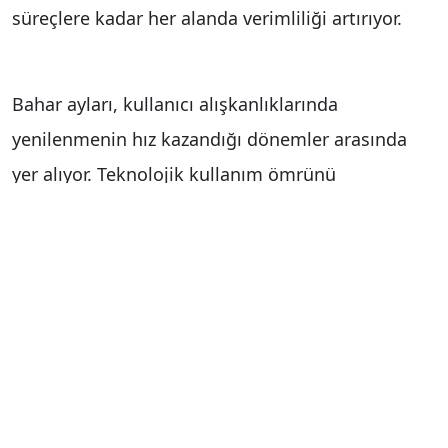
süreçlere kadar her alanda verimliliği artırıyor.
Bahar ayları, kullanıcı alışkanlıklarında
yenilenmenin hız kazandığı dönemler arasında
yer alıyor. Teknolojik kullanım ömrünü
tamamlayan bilgisayarlar ise performans kaybı
nedeniyle hem bireysel hem kurumsal verimliliği
doğrudan etkiliyor. Yeni nesil cihazlar, gelişmiş
donanım ve hız avantajıyla bu kaybı ortadan
kaldırarak kullanıcı deneyimini yeniden
şekillendiriyor.