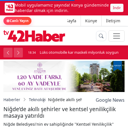
Mobil uygulamamız yayında! Konya gündeminde
İndir
haberdar olmak için indirin.
Ana Sayfa
Künye
İletişim
Canlı Yayın
palı kavga çıktı
Lüks otomobille kar maskeli milyonluk soygun
18:34
Haberler
Teknoloji
Niğde’de akıllı şehirler ve kentsel yenilikçi
Google News
Niğde’de akıllı şehirler ve kentsel yenilikçilik
masaya yatırıldı
Niğde Belediyesi’nin ev sahipliğinde "Kentsel Yenilikçilik"