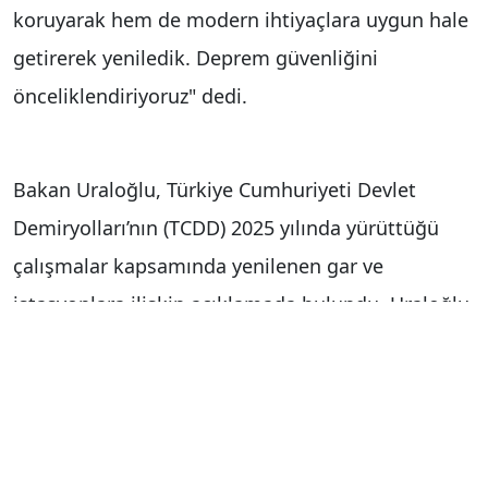
koruyarak hem de modern ihtiyaçlara uygun hale
getirerek yeniledik. Deprem güvenliğini
önceliklendiriyoruz" dedi.
Bakan Uraloğlu, Türkiye Cumhuriyeti Devlet
Demiryolları’nın (TCDD) 2025 yılında yürüttüğü
çalışmalar kapsamında yenilenen gar ve
istasyonlara ilişkin açıklamada bulundu. Uraloğlu,
2003 yılında demiryollarının devlet politikası
haline getirilmesiyle birlikte önemli bir gelişim
sürecinin başladığını belirterek yüksek hızlı tren
hatlarının devreye alınmasıyla Türkiye’nin