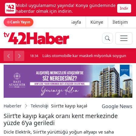
Mobil uygulamamız yayında! Konya gündeminde
İndir
haberdar olmak için indirin.
Ana Sayfa
Künye
İletişim
Canlı Yayın
palı kavga çıktı
Lüks otomobille kar maskeli milyonluk soygun
18:34
Haberler
Teknoloji
Siirt’te kayıp kaçak oranı kent merkezinde
Google News
Siirt’te kayıp kaçak oranı kent merkezinde
yüzde 6’ya geriledi
Dicle Elektrik, Siirt’te yürüttüğü yoğun altyapı ve saha