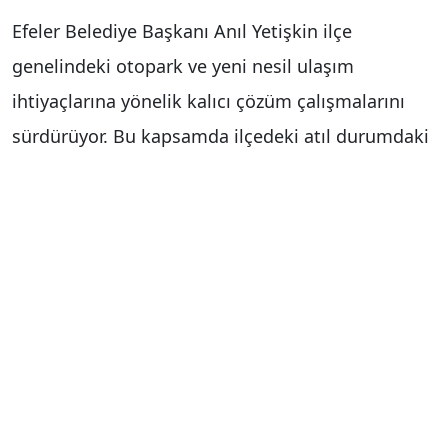
Efeler Belediye Başkanı Anıl Yetişkin ilçe
genelindeki otopark ve yeni nesil ulaşım
ihtiyaçlarına yönelik kalıcı çözüm çalışmalarını
sürdürüyor. Bu kapsamda ilçedeki atıl durumdaki
alanların otoparklara dönüştürülmesinin
ardından şimdi de elektrikli araç sahipleri için
güvenli şarj istasyonu hizmeti başladı. Zafer
Mahallesi’ndeki eski minibüs garajı ile İzmir
Bulvarı Süleyman Seba Caddesi’ndeki eski otogar
alanında hizmet veren otoparklarda, elektrikli
araç (EV) kullanıcılarının en büyük ihtiyacı olan
hızlı ve güvenli şarj altyapısına kavuşturuldu.