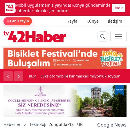
Mobil uygulamamız yayında! Konya gündeminde
İndir
haberdar olmak için indirin.
Ana Sayfa
Künye
İletişim
Canlı Yayın
palı kavga çıktı
Lüks otomobille kar maskeli milyonluk soygun
18:34
Haberler
Teknoloji
Zonguldak’ta TÜBİTAK Bilim Fuarları Festiva
Google News