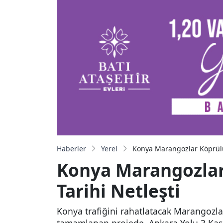
Haberler
Yerel
Konya Marangozlar Köprülü K
Konya Marangozlar K
Tarihi Netleşti
Konya trafiğini rahatlatacak Marangozla