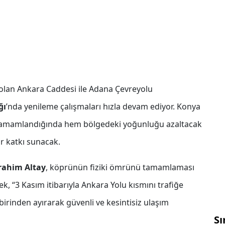
i olan Ankara Caddesi ile Adana Çevreyolu
ğı
’nda yenileme çalışmaları hızla devam ediyor. Konya
, tamamlandığında hem bölgedeki yoğunluğu azaltacak
r katkı sunacak.
rahim Altay
, köprünün fiziki ömrünü tamamlaması
ek, “3 Kasım itibarıyla Ankara Yolu kısmını trafiğe
irbirinden ayırarak güvenli ve kesintisiz ulaşım
Sı