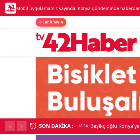
Mobil uygulamamız yayında! Konya gündeminde haberdar o
Canlı Yayın
SON DAKIKA :
Beşikçioğlu Konya'ya 
18:34