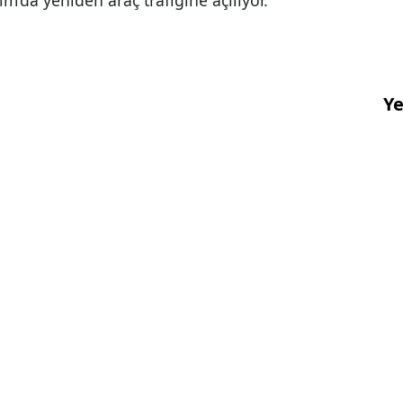
’da yeniden araç trafiğine açılıyor.
Ye