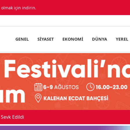
lmak için indirin.
GENEL
SIYASET
EKONOMI
DÜNYA
YEREL
Sevk Edildi