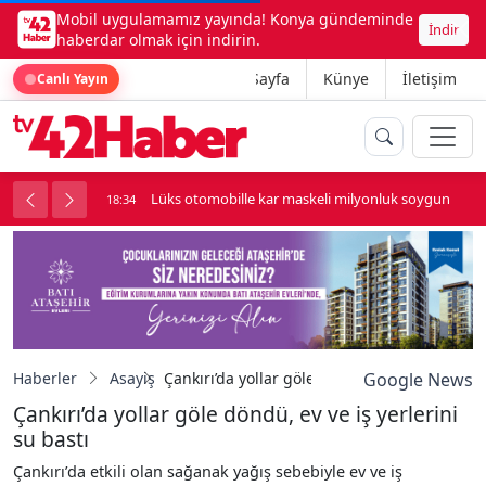
Mobil uygulamamız yayında! Konya gündeminde
İndir
haberdar olmak için indirin.
Ana Sayfa
Künye
İletişim
Canlı Yayın
palı kavga çıktı
Lüks otomobille kar maskeli milyonluk soygun
18:34
Haberler
Asayiş
Çankırı’da yollar göle döndü, ev ve iş yerleri
Google News
Çankırı’da yollar göle döndü, ev ve iş yerlerini
su bastı
Çankırı’da etkili olan sağanak yağış sebebiyle ev ve iş