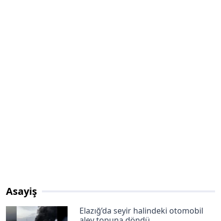
Asayiş
Elazığ’da seyir halindeki otomobil
alev topuna döndü