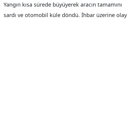
Yangın kısa sürede büyüyerek aracın tamamını
sardı ve otomobil küle döndü. İhbar üzerine olay
yerine gelen itfaiye ekipleri, yangını hızlı bir
şekilde kontrol altına alarak söndürdü. Yangında
ölen ya da yaralanan olmazken araç kullanılamaz
hale geldi.
Olayın çıkış sebebini belirlemek için inceleme
başlatıldı.
Haber Merkezi