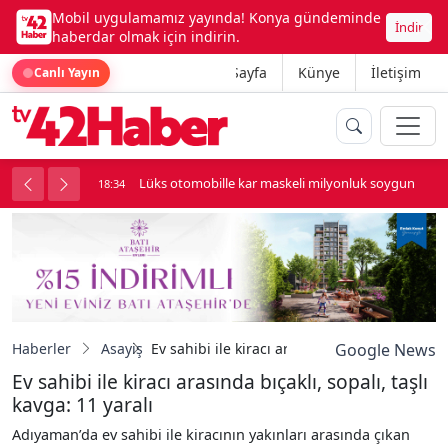
Mobil uygulamamız yayında! Konya gündeminde
İndir
haberdar olmak için indirin.
Ana Sayfa
Künye
İletişim
Canlı Yayın
palı kavga çıktı
Lüks otomobille kar maskeli milyonluk soygun
18:34
Haberler
Asayiş
Ev sahibi ile kiracı arasında bıçaklı, sopalı, t
Google News
Ev sahibi ile kiracı arasında bıçaklı, sopalı, taşlı
kavga: 11 yaralı
Adıyaman’da ev sahibi ile kiracının yakınları arasında çıkan