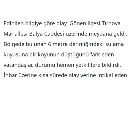
Edinilen bilgiye göre olay, Gönen ilçesi Tırnova
Mahallesi Balya Caddesi üzerinde meydana geldi.
Bölgede bulunan 6 metre derinliğindeki sulama
kuyusuna bir koyunun düştüğünü fark eden
vatandaşlar, durumu hemen yetkililere bildirdi.
İhbar üzerine kısa sürede olay yerine intikal eden
kurtarma ekipleri, kuyuya düşen hayvanı
çıkarmak için çalışma başlattı.
Ekiplerin dikkatli ve hummalı çalışması
sonucunda kuyuya inilerek halat yardımıyla