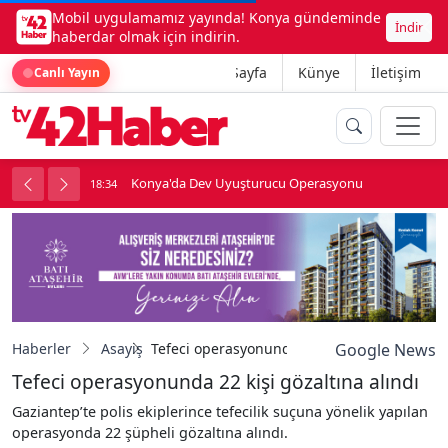
Mobil uygulamamız yayında! Konya gündeminde
İndir
haberdar olmak için indirin.
Ana Sayfa
Künye
İletişim
Canlı Yayın
Konya'da Dev Uyuşturucu Operasyonu
18:34
1
Haberler
Asayiş
Tefeci operasyonunda 22 kişi gözaltına alınd
Google News
Tefeci operasyonunda 22 kişi gözaltına alındı
Gaziantep’te polis ekiplerince tefecilik suçuna yönelik yapılan
operasyonda 22 şüpheli gözaltına alındı.