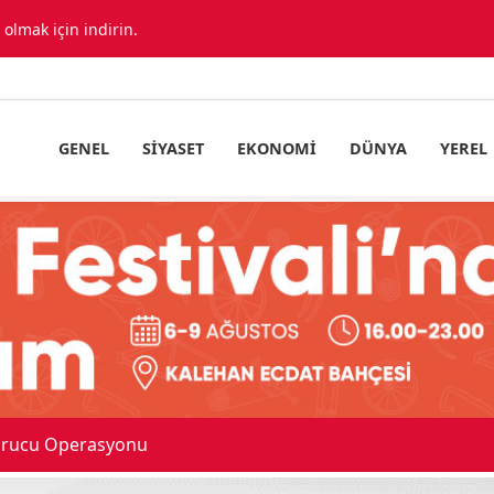
lmak için indirin.
GENEL
SIYASET
EKONOMI
DÜNYA
YEREL
urucu Operasyonu