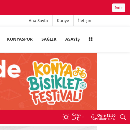
İndir
Ana Sayfa
Künye
İletişim
KONYASPOR
SAĞLIK
ASAYIŞ
Konya
A
Ogle 12:50
--°C
Ikindi: 16:37