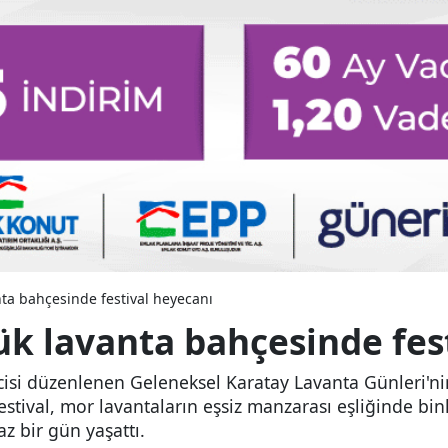
nta bahçesinde festival heyecanı
ük lavanta bahçesinde fes
cisi düzenlenen Geleneksel Karatay Lavanta Günleri'nin a
ival, mor lavantaların eşsiz manzarası eşliğinde binle
az bir gün yaşattı.