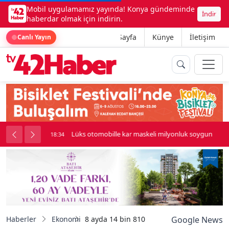
Mobil uygulamamız yayında! Konya gündeminde
İndir
haberdar olmak için indirin.
Ana Sayfa
Künye
İletişim
Canlı Yayın
palı kavga çıktı
Lüks otomobille kar maskeli milyonluk soygun
18:34
Haberler
Ekonomi
8 ayda 14 bin 810 ton ihraç edildi
Google News