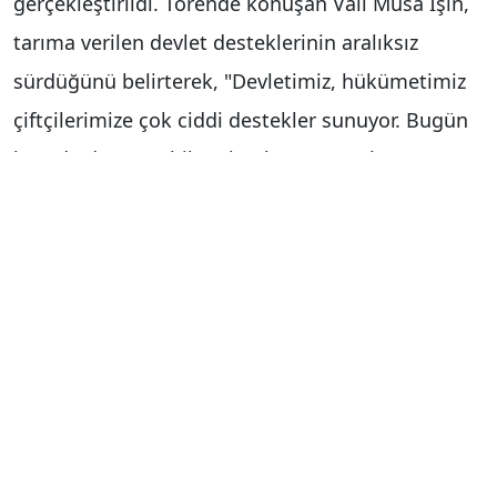
gerçekleştirildi. Törende konuşan Vali Musa Işın,
tarıma verilen devlet desteklerinin aralıksız
sürdüğünü belirterek, "Devletimiz, hükümetimiz
çiftçilerimize çok ciddi destekler sunuyor. Bugün
burada da yarısı hibe olmak üzere toplam 229
milyon TL’lik yatırım çiftçilerimize aktarılmaktadır.
Bu desteklerle çiftçilerimizin üretim kapasitesi
artmakta, ülkemiz tarımsal ihracatta da önemli
bir konuma gelmektedir" dedi.
"Üretimde hiçbir şekilde geri durmayacağız"