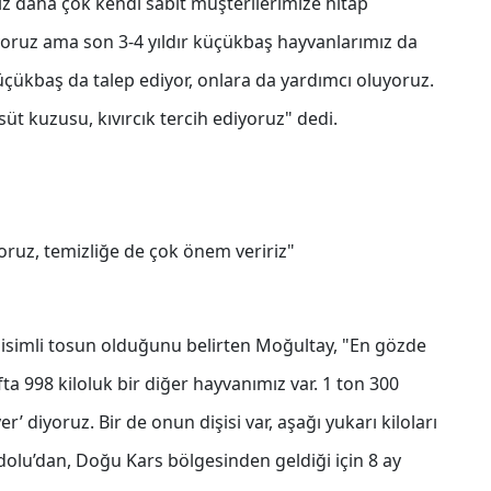
iz daha çok kendi sabit müşterilerimize hitap
şıyoruz ama son 3-4 yıldır küçükbaş hayvanlarımız da
üçükbaş da talep ediyor, onlara da yardımcı oluyoruz.
üt kuzusu, kıvırcık tercih ediyoruz" dedi.
ruz, temizliğe de çok önem veririz"
r isimli tosun olduğunu belirten Moğultay, "En gözde
ta 998 kiloluk bir diğer hayvanımız var. 1 ton 300
r’ diyoruz. Bir de onun dişisi var, aşağı yukarı kiloları
lu’dan, Doğu Kars bölgesinden geldiği için 8 ay