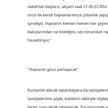
sabahtan başlarız, akşam saat 21.00-22.00’a
önce de kendi hayvanlarımıza çobanlık yapı
içindeyiz. Hayvanın hemen hemen her şeyinden 
bakışlarından ne istediğini, ses tonundan n
hissettiriyor."
"Hayvanın gözü parlayacak"
Kurbanlık alacak vatandaşlara da tavsiyele
tavsiyelerimiz şöyle, eskilerin tabiriyle söy
hiçbir uzvu eksik olmayacak. Yürüyüşünde 