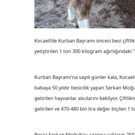
Kocaeli’de Kurban Bayramı öncesi besi çiftli
yetiştirilen 1 ton 300 kilogram ağırlığındaki 
Kurban Bayramı’na sayılı günler kala, Kocaeli
babaya 50 yıldır besicilik yapan Serkan Moğu
getirilen hayvanlar alıcılarını bekliyor. Çiftli
getirilen ve 470-480 bin lira değer biçilen 1 
Besici Serkan Moğultay, sezona yaklaşık 250-