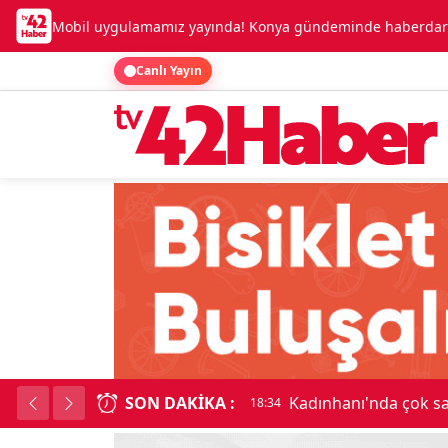
Mobil uygulamamız yayında! Konya gündeminde haberdar o
Canlı Yayın
SON DAKIKA :
Beşikçioğlu Konya'ya 
18:34