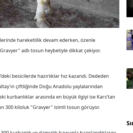
klerinde hareketlilik devam ederken, özenle
"Gravyer" adlı tosun heybetiyle dikkat çekiyor.
’deki besicilerde hazırlıklar hız kazandı. Dededen
ltay’ın çiftliğinde Doğu Anadolu yaylalarından
kteki kurbanlıklar arasında en büyük ilgiyi ise Kars’tan
ton 300 kiloluk "Gravyer" isimli tosun görüyor.
Sı
300 kurbanlık ve damızlık hayvanla hazırlandıklarını