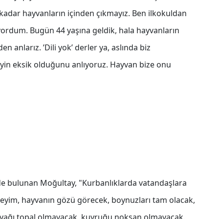
 kadar hayvanların içinden çıkmayız. Ben ilkokuldan
yordum. Bugün 44 yaşına geldik, hala hayvanların
anlarız. ’Dili yok’ derler ya, aslında biz
eyin eksik olduğunu anlıyoruz. Hayvan bize onu
rde bulunan Moğultay, "Kurbanlıklarda vatandaşlara
leyeyim, hayvanın gözü görecek, boynuzları tam olacak,
ayağı topal olmayacak, kuyruğu noksan olmayacak.