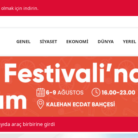
lmak için indirin.
GENEL
SIYASET
EKONOMI
DÜNYA
YEREL
Sevk Edildi