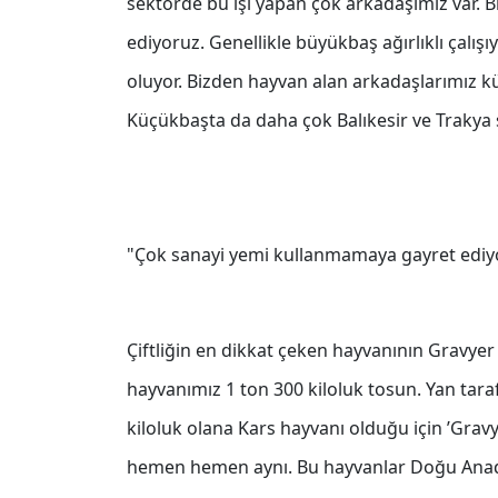
sektörde bu işi yapan çok arkadaşımız var. B
ediyoruz. Genellikle büyükbaş ağırlıklı çalı
oluyor. Bizden hayvan alan arkadaşlarımız k
Küçükbaşta da daha çok Balıkesir ve Trakya s
"Çok sanayi yemi kullanmamaya gayret ediyo
Çiftliğin en dikkat çeken hayvanının Gravye
hayvanımız 1 ton 300 kiloluk tosun. Yan taraf
kiloluk olana Kars hayvanı olduğu için ’Gravye
hemen hemen aynı. Bu hayvanlar Doğu Anado