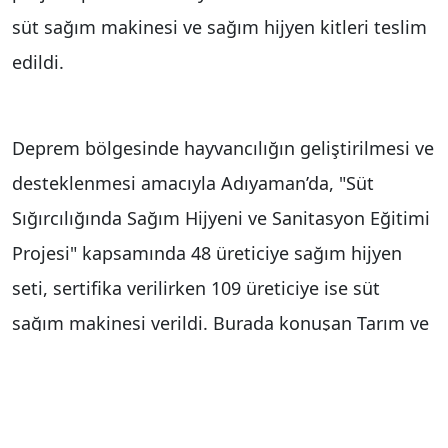
süt sağım makinesi ve sağım hijyen kitleri teslim
edildi.
Deprem bölgesinde hayvancılığın geliştirilmesi ve
desteklenmesi amacıyla Adıyaman’da, "Süt
Sığırcılığında Sağım Hijyeni ve Sanitasyon Eğitimi
Projesi" kapsamında 48 üreticiye sağım hijyen
seti, sertifika verilirken 109 üreticiye ise süt
sağım makinesi verildi. Burada konuşan Tarım ve
Orman Müdürü Abdulkadir Akkan, "Süt
hayvancılığı sadece üretim miktarıyla değil, aynı
zamanda üretilen sütün hijyenik şartlarda elde