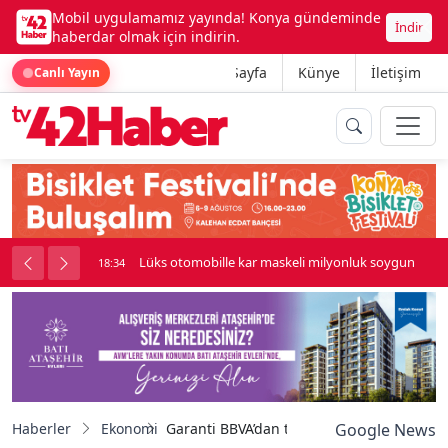
Mobil uygulamamız yayında! Konya gündeminde
İndir
haberdar olmak için indirin.
Ana Sayfa
Künye
İletişim
Canlı Yayın
palı kavga çıktı
Lüks otomobille kar maskeli milyonluk soygun
18:34
Haberler
Ekonomi
Garanti BBVA’dan toplumsal cinsiyet eşitliğ
Google News