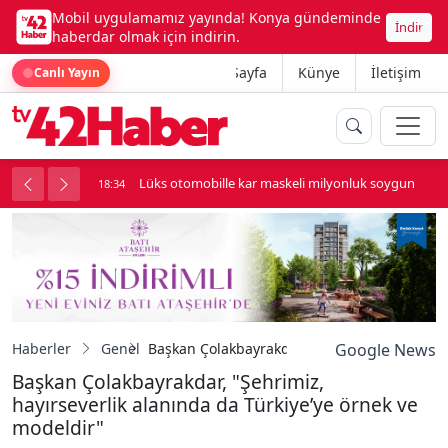
Mobil uygulamamız yayında! Konya gündeminde
İndir
haberdar olmak için indirin.
Ana Sayfa
Künye
İletişim
Canlı Yayın
palı kavga çıktı
Lüks otomobille kar maskeli milyonluk soygun
18:34
Haberler
Genel
Başkan Çolakbayrakdar, "Şehrimiz, hayırsever
Google News
Başkan Çolakbayrakdar, "Şehrimiz,
hayırseverlik alanında da Türkiye’ye örnek ve
modeldir"