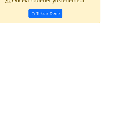
Onceki haberler yuklenemedi.
Tekrar Dene