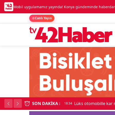
Mobil uygulamamız yayında! Konya gündeminde haberdar o
Canlı Yayın
SON DAKIKA :
Kadınhanı'nda çok say
18:34