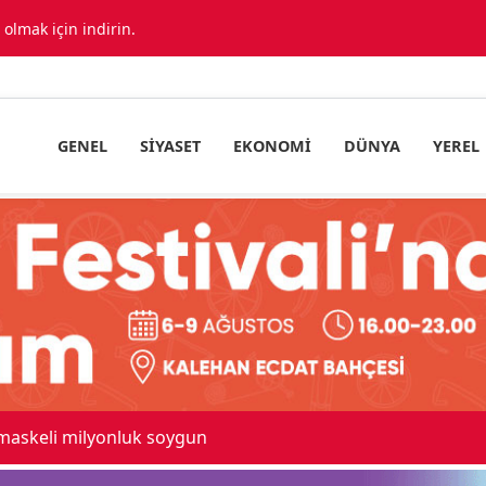
lmak için indirin.
GENEL
SIYASET
EKONOMI
DÜNYA
YEREL
ıda araç birbirine girdi