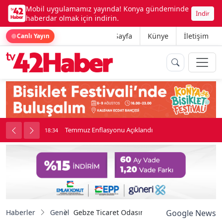
Mobil uygulamamız yayında! Konya gündeminde
İndir
haberdar olmak için indirin.
Ana Sayfa
Künye
İletişim
Canlı Yayın
onu
Temmuz Enflasyonu Açıklandı
18:34
Haberler
Genel
Gebze Ticaret Odasında işbirliği fırsatları de
Google News