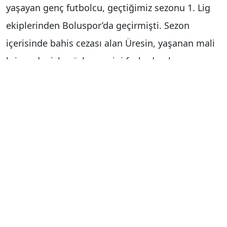
yaşayan genç futbolcu, geçtiğimiz sezonu 1. Lig
ekiplerinden Boluspor’da geçirmişti. Sezon
içerisinde bahis cezası alan Üresin, yaşanan mali
kriz nedeniyle sözleşmesini feshederek
takımından erken ayrılmıştı.
Haber Merkezi
Yorum Yap
İsim
*