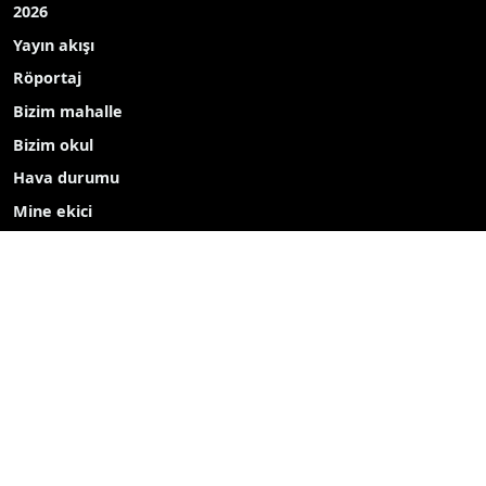
2026
Yayın akışı
Röportaj
Bizim mahalle
Bizim okul
Hava durumu
Mine ekici
dombay
ahmet uçar
Çelikkayalar
Ecdadın izinde
Haber içerikleri izin alınmadan, kaynak gösterilerek dahi
kopyalanamaz, başka yerde yayınlanamaz.