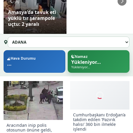
Asayiş
Amasya’da tavuk eti
yüklü tır şarampole
uçtu: 2 yaralı
Namaz
Hava Durumu
Yükleniyor...
...
Yükleniyor...
Cumhurbaşkanı Erdoğan’a
takdim edilen ’Pazırık
halısı’ 360 bin ilmekle
Aracından inip polis
işlendi
otosunun önüne geldi,