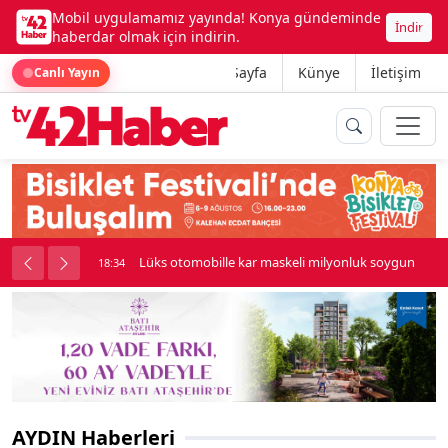
Mobil uygulamamız yayında! Konya gündeminde
İndir
haberdar olmak için indirin.
Ana Sayfa
Künye
İletişim
Canlı Yayın
palı kavga çıktı
Lüks otomobille kar maskeli milyonluk soygun
18:34
AYDIN Haberleri