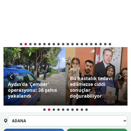
Sağlık
Asayiş
Bu hastalık tedavi
Aydın’da ’Çember’
edilmezse ciddi
operasyonu: 36 şahıs
sonuçlar
yakalandı
doğurabiliyor