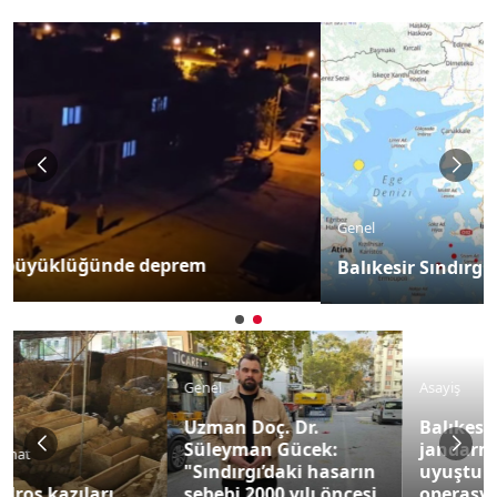
Genel
Balıkesir Sındırgı'da 4.9 büyüklüğünde deprem
Genel
Asayiş
Uzman Doç. Dr.
Balıkesir'de
Süleyman Gücek:
jandarmadan
"Sındırgı’daki hasarın
uyuşturucu
sebebi 2000 yılı öncesi
operasyonu: 22