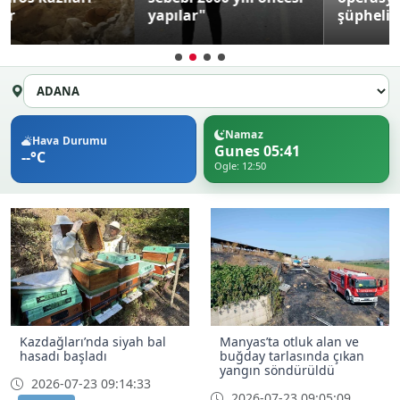
yapılar"
şüpheli yakalandı
Namaz
Hava Durumu
Gunes 05:41
--°C
Ogle: 12:50
Kazdağları’nda siyah bal
Manyas’ta otluk alan ve
hasadı başladı
buğday tarlasında çıkan
yangın söndürüldü
2026-07-23 09:14:33
2026-07-23 09:05:09