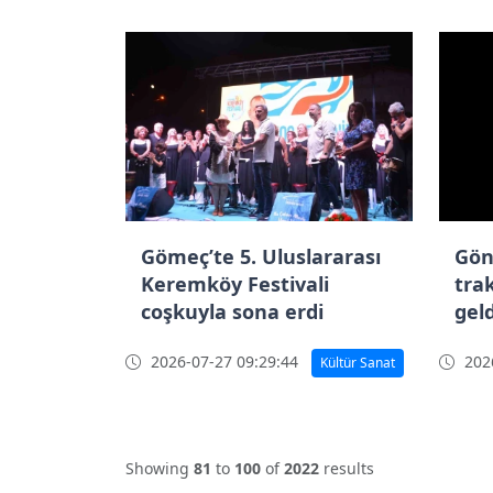
Gömeç’te 5. Uluslararası
Gön
Keremköy Festivali
tra
coşkuyla sona erdi
geld
2026-07-27 09:29:44
2026
Kültür Sanat
Showing
81
to
100
of
2022
results