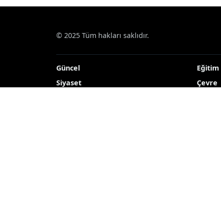
© 2025 Tüm hakları saklıdır.
Güncel
Eğitim
Siyaset
Çevre
Ekonomi
Kültür
Dünya
TEKNO
Yerel