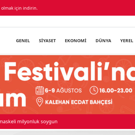
lmak için indirin.
GENEL
SIYASET
EKONOMI
DÜNYA
YEREL
 maskeli milyonluk soygun