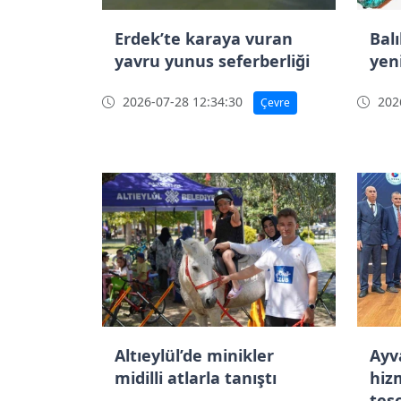
Erdek’te karaya vuran
Bal
yavru yunus seferberliği
yen
2026-07-28 12:34:30
2026
Çevre
Altıeylül’de minikler
Ayv
midilli atlarla tanıştı
hiz
tesc