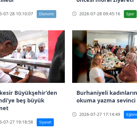
-07-28 10:10:07
2026-07-28 09:45:16
Ekonomi
Spor
ıkesir Büyükşehir’den
Burhaniyeli kadınları
indi’ye beş büyük
okuma yazma sevinci
met
2026-07-27 17:14:49
Eğitim
-07-27 19:18:58
Siyaset