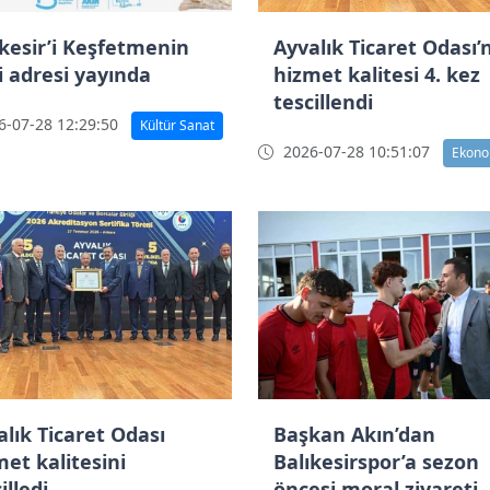
ıkesir’i Keşfetmenin
Ayvalık Ticaret Odası’
i adresi yayında
hizmet kalitesi 4. kez
tescillendi
-07-28 12:29:50
Kültür Sanat
2026-07-28 10:51:07
Ekono
alık Ticaret Odası
Başkan Akın’dan
met kalitesini
Balıkesirspor’a sezon
illedi
öncesi moral ziyareti