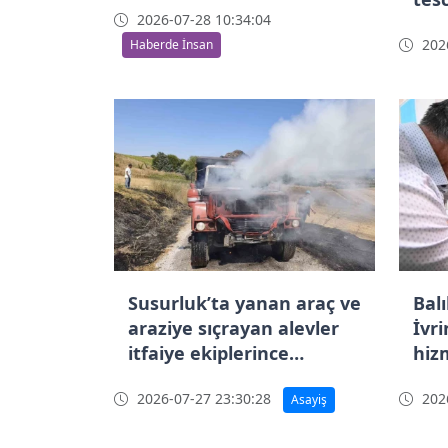
2026-07-28 10:34:04
2026
Haberde İnsan
Susurluk’ta yanan araç ve
Bal
araziye sıçrayan alevler
İvr
itfaiye ekiplerince
hiz
söndürüldü
2026-07-27 23:30:28
2026
Asayiş