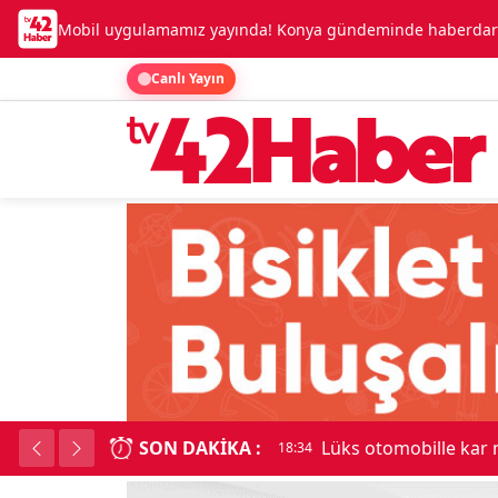
Mobil uygulamamız yayında! Konya gündeminde haberdar o
Canlı Yayın
SON DAKIKA :
Lüks otomobille kar
18:34