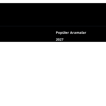
Popüler Aramalar
2027
2026
 Sanat
Yayın akışı
LOJİ
Röportaj
Bizim mahalle
Bizim okul
Hava durumu
Mine ekici
dombay
ahmet uçar