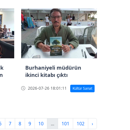
ik
Burhaniyeli müdürün
en
ikinci kitabı çıktı
2026-07-26 18:01:11
Kültür Sanat
6
7
8
9
10
...
101
102
›