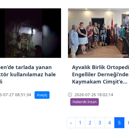
en’de tarlada yanan
Ayvalık Birlik Ortoped
ktör kullanılamaz hale
Engelliler Derneği’nd
i
Kaymakam Cimşit’e
hayırlı olsun ziyareti
-07-27 08:51:34
2026-07-26 18:02:14
Asayiş
Haberde İnsan
‹
1
2
3
4
5