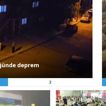
Gen
lüğünde deprem
Ba
2