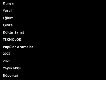
Dünya
Yerel
Eğitim
Çevre
Kültür Sanat
TEKNOLOJİ
Popüler Aramalar
2027
2026
Yayın akışı
Röportaj
Bizim mahalle
Bizim okul
Hava durumu
Mine ekici