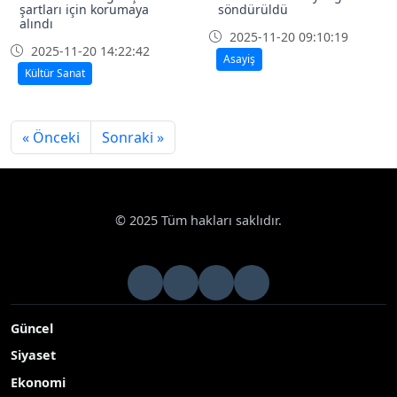
şartları için korumaya
söndürüldü
alındı
2025-11-20 09:10:19
2025-11-20 14:22:42
Asayiş
Kültür Sanat
« Önceki
Sonraki »
© 2025 Tüm hakları saklıdır.
Güncel
Siyaset
Ekonomi