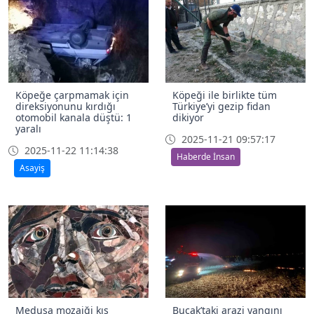
Köpeğe çarpmamak için
Köpeği ile birlikte tüm
direksiyonunu kırdığı
Türkiye’yi gezip fidan
otomobil kanala düştü: 1
dikiyor
yaralı
2025-11-21 09:57:17
2025-11-22 11:14:38
Haberde İnsan
Asayiş
Medusa mozaiği kış
Bucak’taki arazi yangını