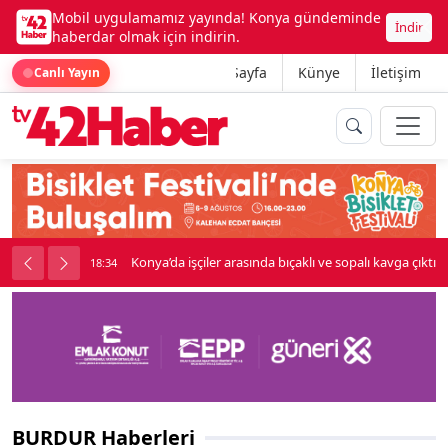
Mobil uygulamamız yayında! Konya gündeminde
İndir
haberdar olmak için indirin.
Ana Sayfa
Künye
İletişim
Canlı Yayın
Konya’da işçiler arasında bıçaklı ve sopalı kavga çıktı
18:34
BURDUR Haberleri