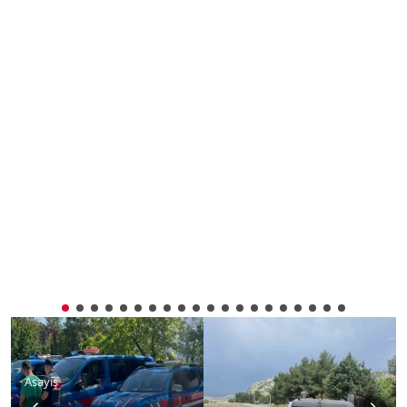
Asayiş