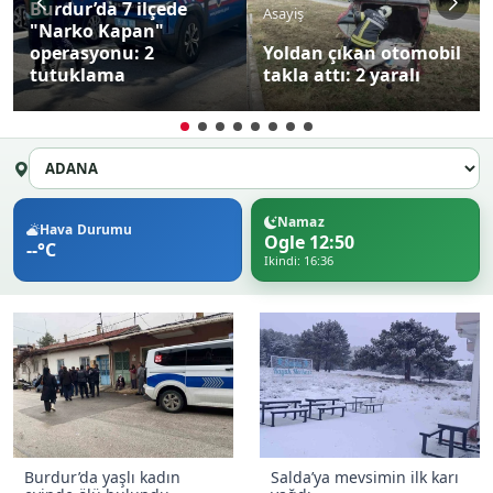
Burdur’da 7 ilçede
Asayiş
"Narko Kapan"
operasyonu: 2
Yoldan çıkan otomobil
tutuklama
takla attı: 2 yaralı
Namaz
Hava Durumu
Ogle 12:50
--°C
Ikindi: 16:36
Burdur’da yaşlı kadın
Salda’ya mevsimin ilk karı