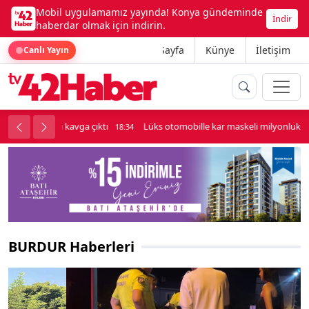
Mobil uygulamamız yayında! Konya gündeminde
İndir
haberdar olmak için indirin.
Ana Sayfa
Künye
İletişim
Canlı Yayın
palı kavga çıktı
Lüks otomobille kar maskeli milyonluk soygun
18:34
BURDUR Haberleri