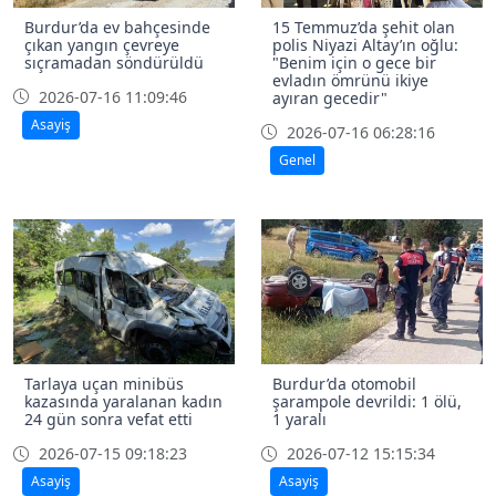
Burdur’da ev bahçesinde
15 Temmuz’da şehit olan
çıkan yangın çevreye
polis Niyazi Altay’ın oğlu:
sıçramadan söndürüldü
"Benim için o gece bir
evladın ömrünü ikiye
2026-07-16 11:09:46
ayıran gecedir"
Asayiş
2026-07-16 06:28:16
Genel
Tarlaya uçan minibüs
Burdur’da otomobil
kazasında yaralanan kadın
şarampole devrildi: 1 ölü,
24 gün sonra vefat etti
1 yaralı
2026-07-15 09:18:23
2026-07-12 15:15:34
Asayiş
Asayiş