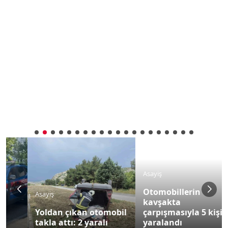
Asayiş
Otomobillerin
Asayiş
kavşakta
Yoldan çıkan otomobil
çarpışmasıyla 5 kişi
takla attı: 2 yaralı
yaralandı