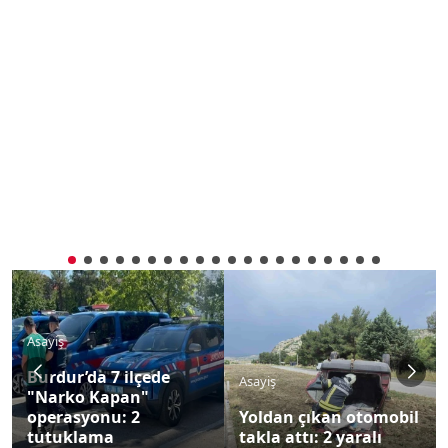
Asayiş
Burdur’da 7 ilçede
Asayiş
"Narko Kapan"
operasyonu: 2
Yoldan çıkan otomobil
tutuklama
takla attı: 2 yaralı