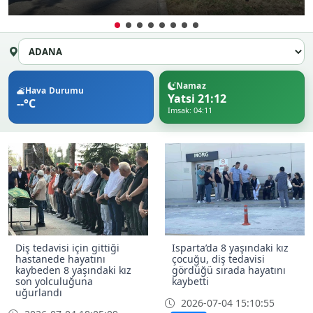
Namaz
Hava Durumu
Yatsi 21:12
--°C
Imsak: 04:11
Diş tedavisi için gittiği
Isparta’da 8 yaşındaki kız
hastanede hayatını
çocuğu, diş tedavisi
kaybeden 8 yaşındaki kız
gördüğü sırada hayatını
son yolculuğuna
kaybetti
uğurlandı
2026-07-04 15:10:55