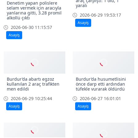
araç çarpıştı: 1 ölü, 1
Denetim yapan polislere
yaralı
selam vermek için aracıyla
yanlarına gitti, 3.28 promil
2026-06-29 19:53:17
alkollü çıktı
Asayiş
2026-06-30 11:15:57
Asayiş
Burdur’da abartı egzoz
Burdur’da husumetlisini
kullanılan 2 araç trafikten
önce darp etti ardından
men edildi
tüfekle vurarak öldürdü
2026-06-29 10:25:44
2026-06-27 16:01:01
Asayiş
Asayiş