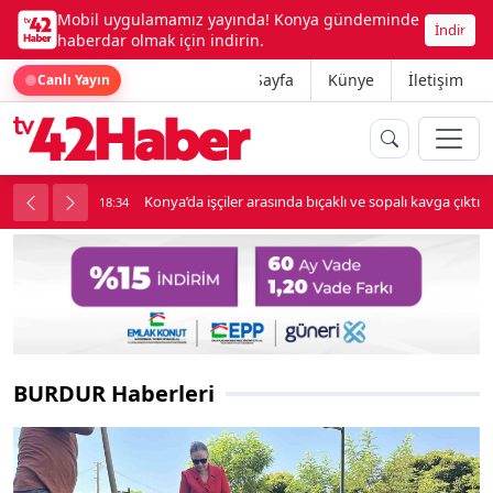
Mobil uygulamamız yayında! Konya gündeminde
İndir
haberdar olmak için indirin.
Ana Sayfa
Künye
İletişim
Canlı Yayın
Konya’da işçiler arasında bıçaklı ve sopalı kavga çıktı
18:34
BURDUR Haberleri