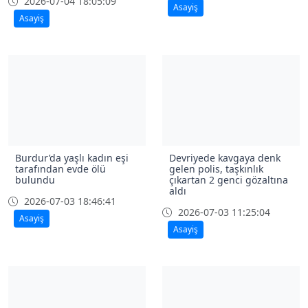
2026-07-04 18:05:09
Asayiş
Asayiş
Burdur’da yaşlı kadın eşi
Devriyede kavgaya denk
tarafından evde ölü
gelen polis, taşkınlık
bulundu
çıkartan 2 genci gözaltına
aldı
2026-07-03 18:46:41
2026-07-03 11:25:04
Asayiş
Asayiş