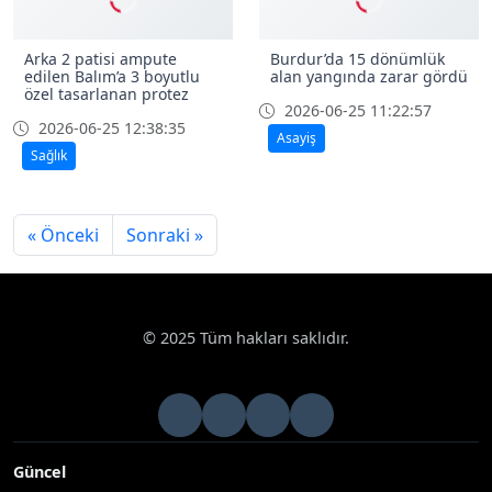
Arka 2 patisi ampute
Burdur’da 15 dönümlük
edilen Balım’a 3 boyutlu
alan yangında zarar gördü
özel tasarlanan protez
2026-06-25 11:22:57
2026-06-25 12:38:35
Asayiş
Sağlık
« Önceki
Sonraki »
© 2025 Tüm hakları saklıdır.
Güncel