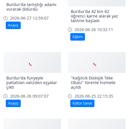
Burdur’da tartıştığı adamı
vurarak öldürdü
Burdur’da 42 bin 82
öğrenci karne alarak yaz
2026-06-27 12:59:07
tatiline başladı
Asayiş
2026-06-26 10:32:11
Eğitim
Burdur’da fünyeyle
"Kağılcık Ekolojik Teke
patlatılan valizden eşyalar
Obası" törenle hizmete
çıktı
açıldı
2026-06-26 09:07:07
2026-06-25 22:15:35
Asayiş
Kültür Sanat