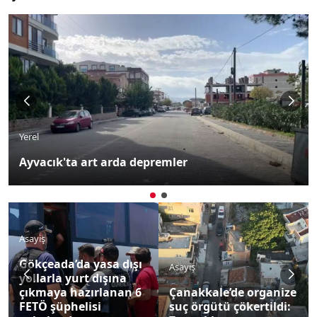
Yerel
Ayvacık'ta art arda depremler
Asayiş
Gökçeada’da yasa dışı
Asayiş
yollarla yurt dışına
çıkmaya hazırlanan 6
Çanakkale’de organize
FETÖ şüphelisi
suç örgütü çökertildi: