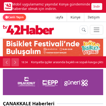
Mobil uygulamamız yayında! Konya gündeminde
İndir
haberdar olmak için indirin.
Ana Sayfa
Künye
İletişim
Canlı Yayın
Konya’da işçiler arasında bıçaklı ve sopalı kavga çıktı
18:34
ÇANAKKALE Haberleri