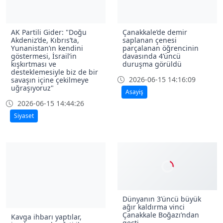
AK Partili Gider: "Doğu
Çanakkale’de demir
Akdeniz’de, Kıbrıs’ta,
saplanan çenesi
Yunanistan’ın kendini
parçalanan öğrencinin
göstermesi, İsrail’in
davasında 4’üncü
kışkırtması ve
duruşma görüldü
desteklemesiyle biz de bir
2026-06-15 14:16:09
savaşın içine çekilmeye
uğraşıyoruz"
Asayiş
2026-06-15 14:44:26
Siyaset
Dünyanın 3’üncü büyük
ağır kaldırma vinci
Çanakkale Boğazı’ndan
Kavga ihbarı yaptılar,
geçti