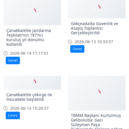
Gökçeada’da Güvenlik ve
Asayiş Toplantısı
Çanakkale’de Jandarma
Gerçekleştirildi
Teşkilatı’nın 187’nci
kuruluş yıl dönümü
2026-06-13 10:33:57
kutlandı
Genel
2026-06-14 11:17:01
Genel
Çanakkale’de çekirge ile
mücadele başlatıldı
2026-06-13 10:26:57
TBMM Başkanı Kurtulmuş
Çevre
Gelibolu’da: Gazi
Süleyman Paşa
Türbesi’nde Alplerin nöbet