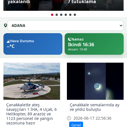
yakalandı
7 tutuklama
Namaz
Hava Durumu
Ikindi 16:36
--°C
Aksam: 19:48
Çanakkale’de ateş
Çanakkale semalarında ay
savaşçıları 1 İHA, 4 Uçak, 6
ve yıldız buluştu
Helikopter, 89 arazöz ve
2026-06-17 22:56:36
1123 personel ile yangın
sezonuna hazır
Genel