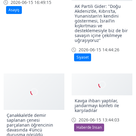
2026-06-15 16:49:15
AK Partili Gider: "Doğu
Asayiş
Akdeniz’de, Kıbrıs’ta,
Yunanistan’ın kendini
göstermesi, İsrail’in
kışkırtması ve
desteklemesiyle biz de bir
savaşın içine çekilmeye
uğraşıyoruz"
2026-06-15 14:44:26
Siyaset
Kavga ihbarı yaptılar,
jandarmayı konfeti ile
karşıladılar
Çanakkale’de demir
2026-06-15 13:44:03
saplanan çenesi
parçalanan öğrencinin
Haberde İnsan
davasında 4’üncü
duruşma görüldü