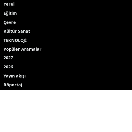
Yerel
Eğitim
Çevre
Kültür Sanat
TEKNOLOJİ
Popüler Aramalar
2027
2026
Yayın akışı
Röportaj
Bizim mahalle
Bizim okul
Hava durumu
Mine ekici
dombay