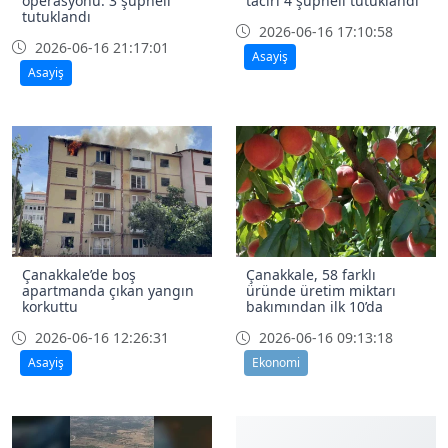
operasyonu: 3 şüpheli
taciri 4 şüpheli tutuklandı
tutuklandı
2026-06-16 17:10:58
2026-06-16 21:17:01
Asayiş
Asayiş
Çanakkale’de boş
Çanakkale, 58 farklı
apartmanda çıkan yangın
üründe üretim miktarı
korkuttu
bakımından ilk 10’da
2026-06-16 12:26:31
2026-06-16 09:13:18
Asayiş
Ekonomi