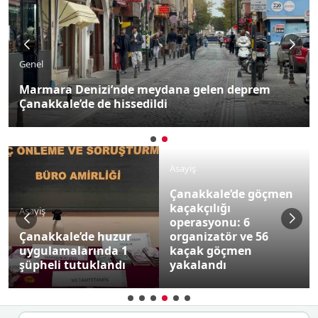
Genel
Marmara Denizi’nde meydana gelen deprem
Çanakkale’de de hissedildi
Asayiş
Çanakkale’de göçmen
kaçakçılığı
Asayiş
operasyonu: 6
Çanakkale’de huzur
organizatör ve 56
uygulamalarında 1
kaçak göçmen
şüpheli tutuklandı
yakalandı