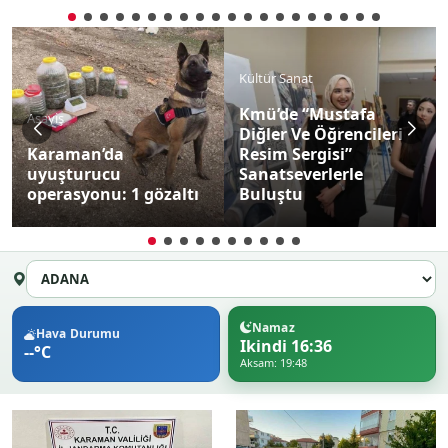
Kültür Sanat
Kmü’de “Mustafa
Asayiş
Diğler Ve Öğrencileri
Karaman’da
Resim Sergisi”
uyuşturucu
Sanatseverlerle
operasyonu: 1 gözaltı
Buluştu
Namaz
Hava Durumu
Ikindi 16:36
--°C
Aksam: 19:48