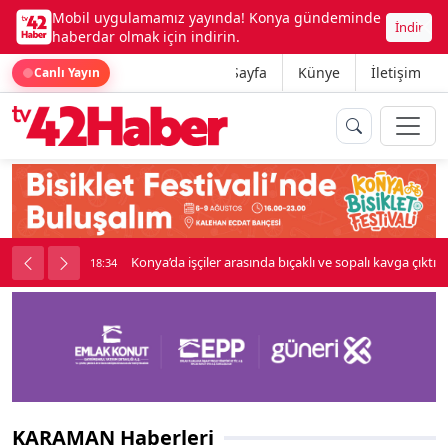
Mobil uygulamamız yayında! Konya gündeminde
İndir
haberdar olmak için indirin.
Ana Sayfa
Künye
İletişim
Canlı Yayın
Konya’da işçiler arasında bıçaklı ve sopalı kavga çıktı
18:34
KARAMAN Haberleri