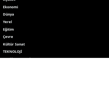
Ekonomi
Dünya
Yerel
Eğitim
Çevre
Kültür Sanat
TEKNOLOJİ
Popüler Aramalar
2027
2026
Yayın akışı
Röportaj
Bizim mahalle
Bizim okul