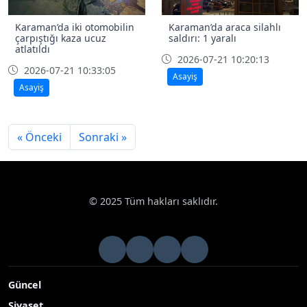
Karaman’da iki otomobilin
Karaman’da araca silahlı
çarpıştığı kaza ucuz
saldırı: 1 yaralı
atlatıldı
2026-07-21 10:20:13
2026-07-21 10:33:05
Asayiş
Asayiş
« Önceki
Sonraki »
© 2025 Tüm hakları saklıdır.
Güncel
Siyaset