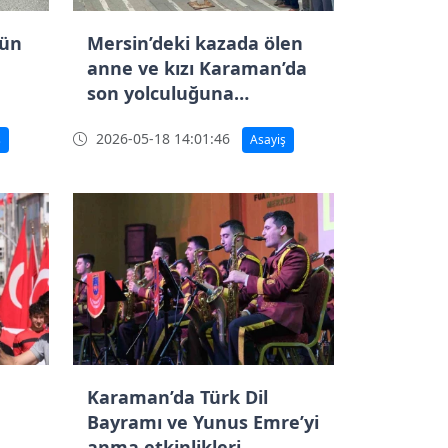
nün
Mersin’deki kazada ölen
anne ve kızı Karaman’da
son yolculuğuna
uğurlandı
2026-05-18 14:01:46
ş
Asayiş
Karaman’da Türk Dil
Bayramı ve Yunus Emre’yi
anma etkinlikleri