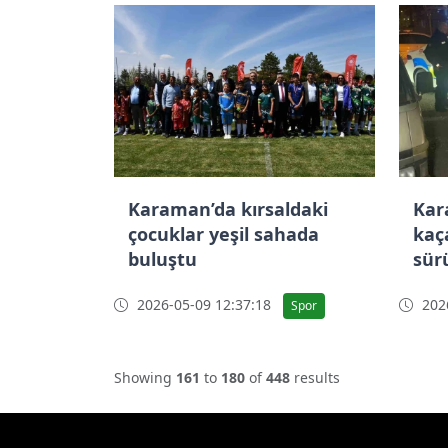
Karaman’da kırsaldaki
Kar
çocuklar yeşil sahada
kaç
buluştu
sür
2026-05-09 12:37:18
2026
Spor
Showing
161
to
180
of
448
results