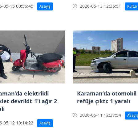
-05-15 00:56:45
2026-05-13 12:35:51
Asayiş
Kültür
aman’da elektrikli
Karaman’da otomobil
klet devrildi: 1’i ağır 2
refüje çıktı: 1 yaralı
lı
2026-05-11 12:37:54
Asayi
-05-12 10:14:22
Asayiş