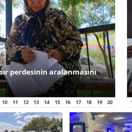
Çevre
iğler
im
Öğretmenler Günü
Eği
 sır perdesinin aralanmasını
lerle
anısına fidanlar
toprakla buluşturuldu
KM
10
11
12
13
14
15
16
17
18
19
20