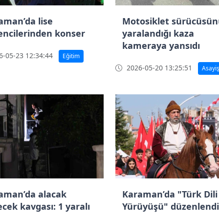
aman’da lise
Motosiklet sürücüsü
encilerinden konser
yaralandığı kaza
kameraya yansıdı
-05-23 12:34:44
Eğitim
2026-05-20 13:25:51
Asayi
aman’da alacak
Karaman’da "Türk Dili
ecek kavgası: 1 yaralı
Yürüyüşü" düzenlendi