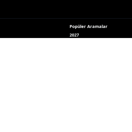
Popüler Aramalar
2027
2026
 Sanat
Yayın akışı
LOJİ
Röportaj
Bizim mahalle
Bizim okul
Hava durumu
Mine ekici
dombay
ahmet uçar
Çelikkayalar