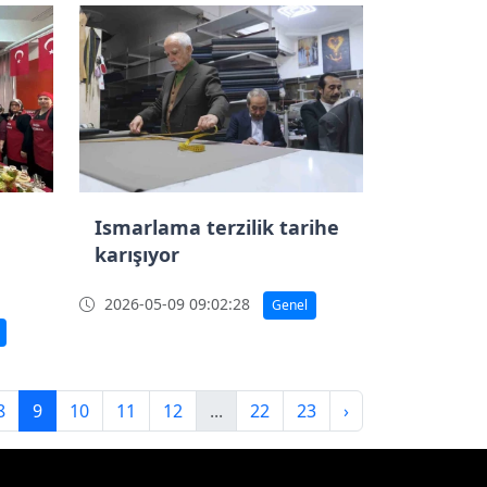
Ismarlama terzilik tarihe
karışıyor
2026-05-09 09:02:28
Genel
8
9
10
11
12
...
22
23
›