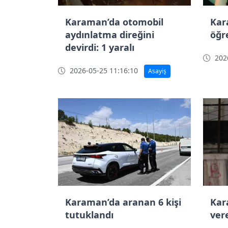
Karaman’da otomobil
Kar
aydınlatma direğini
öğr
devirdi: 1 yaralı
2026
2026-05-25 11:16:10
Asayiş
Karaman’da aranan 6 kişi
Kar
tutuklandı
ver