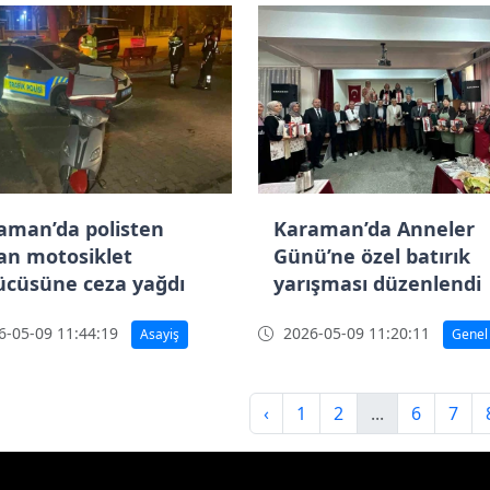
aman’da polisten
Karaman’da Anneler
an motosiklet
Günü’ne özel batırık
ücüsüne ceza yağdı
yarışması düzenlendi
-05-09 11:44:19
2026-05-09 11:20:11
Asayiş
Genel
‹
1
2
...
6
7