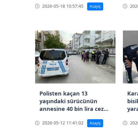
2026-05-18 10:57:45
2026
Asayiş
Polisten kaçan 13
Kar
yaşındaki sürücünün
bisi
annesine 40 bin lira ceza
yara
kesildi
2026-05-12 11:41:02
2026
Asayiş