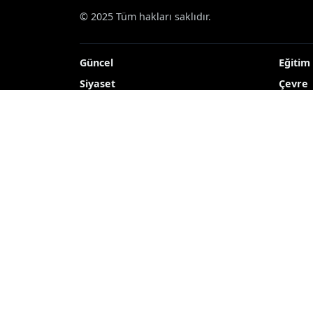
© 2025 Tüm hakları saklıdır.
Güncel
Eğitim
Siyaset
Çevre
Ekonomi
Kültür
Dünya
TEKNO
Yerel