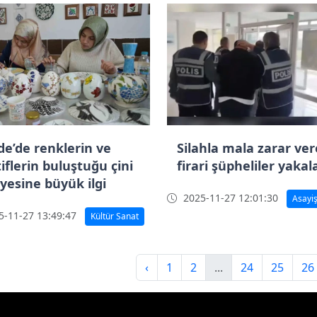
de’de renklerin ve
Silahla mala zarar ve
iflerin buluştuğu çini
firari şüpheliler yakal
lyesine büyük ilgi
2025-11-27 12:01:30
Asayi
-11-27 13:49:47
Kültür Sanat
‹
1
2
...
24
25
26