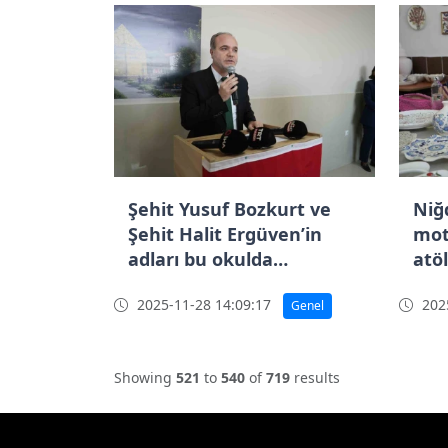
Şehit Yusuf Bozkurt ve
Niğ
Şehit Halit Ergüven’in
mot
adları bu okulda
atö
yaşatılıyor
2025-11-28 14:09:17
2025
Genel
Showing
521
to
540
of
719
results