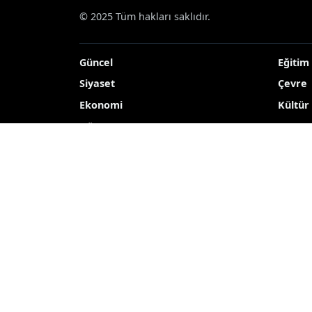
© 2025 Tüm hakları saklıdır.
Güncel
Eğitim
Siyaset
Çevre
Ekonomi
Kültür
Dünya
TEKNO
Yerel