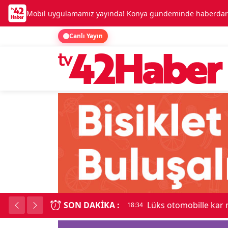
Mobil uygulamamız yayında! Konya gündeminde haberdar o
Canlı Yayın
SON DAKIKA :
Lüks otomobille kar
18:34