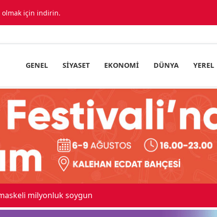
lmak için indirin.
GENEL
SIYASET
EKONOMI
DÜNYA
YEREL
 maskeli milyonluk soygun