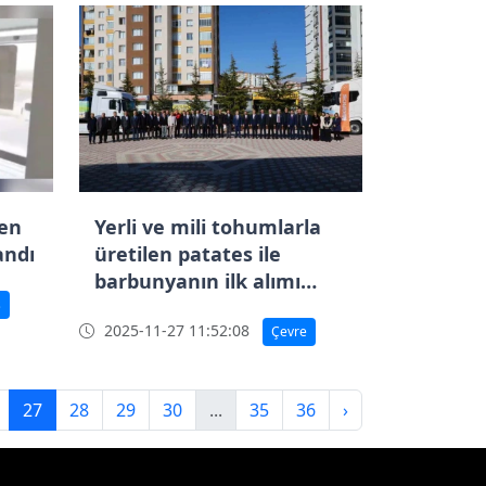
ren
Yerli ve mili tohumlarla
andı
üretilen patates ile
barbunyanın ilk alımı
ş
Niğde’de gerçekleştirildi
2025-11-27 11:52:08
Çevre
27
28
29
30
...
35
36
›