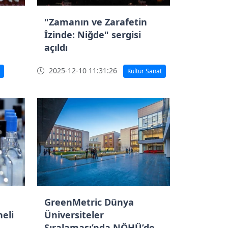
"Zamanın ve Zarafetin
İzinde: Niğde" sergisi
açıldı
2025-12-10 11:31:26
Kültür Sanat
GreenMetric Dünya
eli
Üniversiteler
Sıralaması’nda NÖHÜ’den