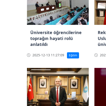
Üniversite öğrencilerine
Rek
toprağın hayati rolü
Usl
anlatıldı
üni
güçl
2025-12-13 11:27:09
2025
Eğitim
çal
ede