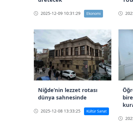
2025-12-09 10:31:29
2025
Ekonomi
Niğde’nin lezzet rotası
Öğr
dünya sahnesinde
bire
kura
2025-12-08 13:33:25
Kültür Sanat
öğr
2025