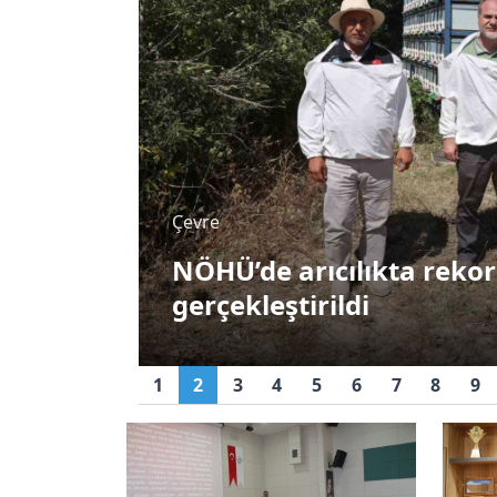
Çevre
NÖHÜ’de arıcılıkta rekor
gerçekleştirildi
1
2
3
4
5
6
7
8
9