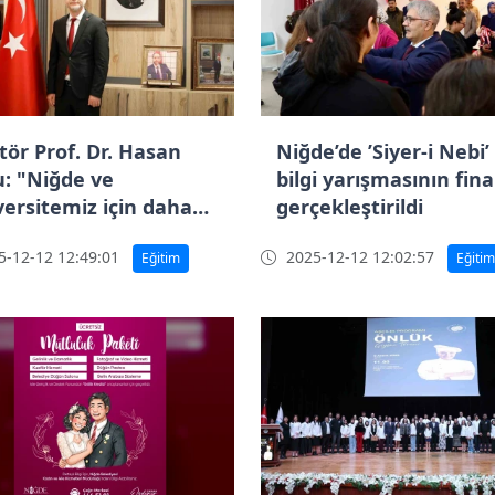
tör Prof. Dr. Hasan
Niğde’de ’Siyer-i Nebi’
u: "Niğde ve
bilgi yarışmasının fina
versitemiz için daha
gerçekleştirildi
ü bir şekilde
-12-12 12:49:01
2025-12-12 12:02:57
ışmaya devam
Eğitim
Eğitim
ceğiz"