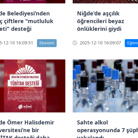
de Belediyesi’nden
Niğde’de aşçılık
ç çiftlere "mutluluk
öğrencileri beyaz
eti" desteği
önlüklerini giydi
-12-10 16:09:51
2025-12-10 16:09:07
Ekonomi
Eğitim
de Ömer Halisdemir
Sahte alkol
ersitesi’ne bir
operasyonunda 7 şüph
İTAK desteği daha
yakalandı