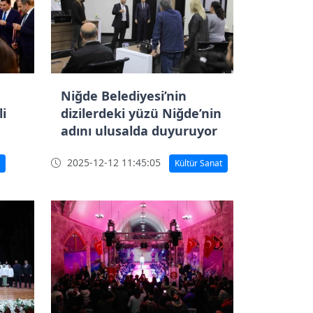
Niğde Belediyesi’nin
li
dizilerdeki yüzü Niğde’nin
adını ulusalda duyuruyor
2025-12-12 11:45:05
Kültür Sanat