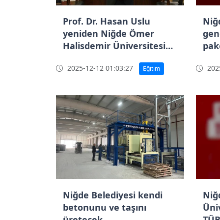
Prof. Dr. Hasan Uslu
Niğ
yeniden Niğde Ömer
gen
Halisdemir Üniversitesi
pak
rektörü oldu
2025-12-12 01:03:27
2025
Eğitim
Niğde Belediyesi kendi
Niğ
betonunu ve taşını
Üniv
üretecek
TÜB