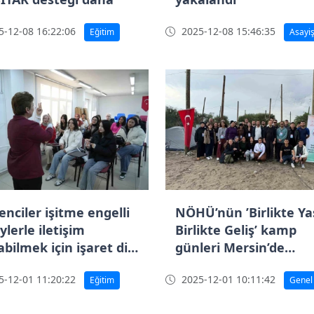
-12-08 16:22:06
2025-12-08 15:46:35
Eğitim
Asayi
enciler işitme engelli
NÖHÜ’nün ’Birlikte Ya
ylerle iletişim
Birlikte Geliş’ kamp
bilmek için işaret dili
günleri Mersin’de
eniyor
gerçekleşti
-12-01 11:20:22
2025-12-01 10:11:42
Eğitim
Genel