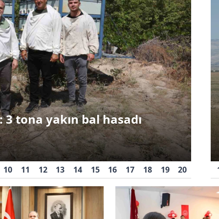
Asayiş
Sağ
Niğde’de ambulans ile
: 3 tona yakın bal hasadı
otomobil çarpıştı: 3’ü
Ni
sağlık çalışanı 5 yaralı
s
10
11
12
13
14
15
16
17
18
19
20