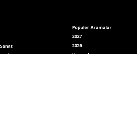
Popüler Aramalar
2027
2026
 Sanat
Yayın akışı
LOJİ
Röportaj
Bizim mahalle
Bizim okul
Hava durumu
Mine ekici
dombay
ahmet uçar
Çelikkayalar