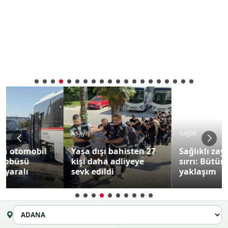
Asayiş
Sağlık
Yasa dışı bahisten 27
Sağlıklı zayıflamanın
kişi daha adliyeye
sırrı: Bütüncül
sevk edildi
yaklaşım