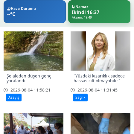
Namaz
Hava Durumu
Ikindi 16:37
--°C
Aksam: 19:49
Şelaleden düşen genç
"Yüzdeki kızarıklık sadece
yaralandı
hassas cilt olmayabilir"
2026-08-04 11:58:21
2026-08-04 11:31:45
Asayiş
Sağlık