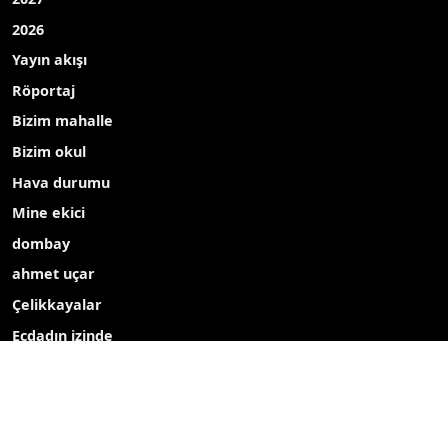
2026
Yayın akışı
Röportaj
Bizim mahalle
Bizim okul
Hava durumu
Mine ekici
dombay
ahmet uçar
Çelikkayalar
Ecdadın izinde
Haber içerikleri izin alınmadan, kaynak gösterilerek dahi
kopyalanamaz, başka yerde yayınlanamaz.