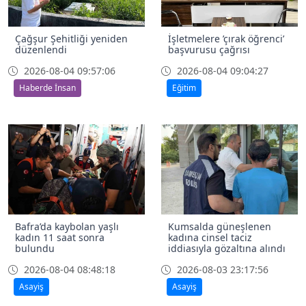
Çağşur Şehitliği yeniden
İşletmelere ’çırak öğrenci’
düzenlendi
başvurusu çağrısı
2026-08-04 09:57:06
2026-08-04 09:04:27
Haberde İnsan
Eğitim
Bafra’da kaybolan yaşlı
Kumsalda güneşlenen
kadın 11 saat sonra
kadına cinsel taciz
bulundu
iddiasıyla gözaltına alındı
2026-08-04 08:48:18
2026-08-03 23:17:56
Asayiş
Asayiş