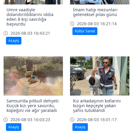
Umre vaadiyle
İmam hatip mezunları
dolandırıldıklarını iddia
geleneksel pilav günü
eden 8 kişi savcılığa
2026-08-03 16:21:14
başvurdu
Kültür Sanat
2026-08-03 16:43:21
Asayiş
Samsun’da pitbull dehşeti:
Kız arkadaşının kollarını
Küçük kızı yere savurdu,
kızgın kepçeyle yakan
köpeğini ise ağır yaraladı
şahıs tutuklandı
2026-08-03 16:03:23
2026-08-03 16:01:17
Asayiş
Asayiş