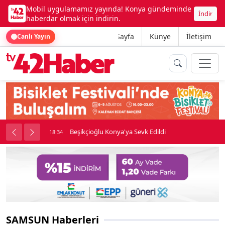
Mobil uygulamamız yayında! Konya gündeminde
İndir
haberdar olmak için indirin.
Ana Sayfa
Künye
İletişim
Canlı Yayın
rine girdi
Beşikçioğlu Konya'ya Sevk Edildi
18:34
SAMSUN Haberleri