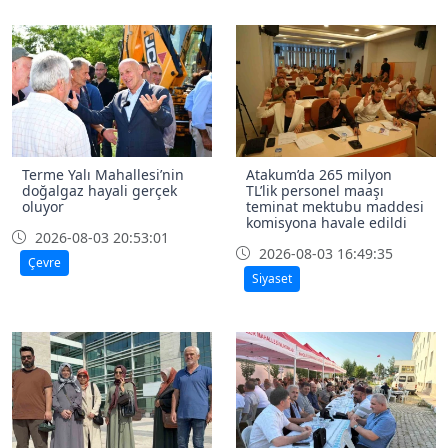
Terme Yalı Mahallesi’nin
Atakum’da 265 milyon
doğalgaz hayali gerçek
TL’lik personel maaşı
oluyor
teminat mektubu maddesi
komisyona havale edildi
2026-08-03 20:53:01
2026-08-03 16:49:35
Çevre
Siyaset