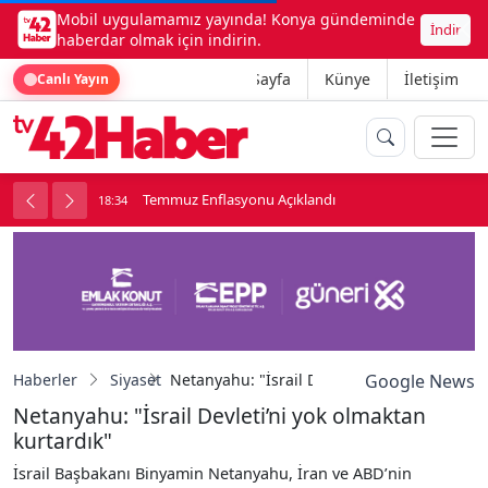
Mobil uygulamamız yayında! Konya gündeminde
İndir
haberdar olmak için indirin.
Ana Sayfa
Künye
İletişim
Canlı Yayın
onu
Temmuz Enflasyonu Açıklandı
18:34
1
Haberler
Siyaset
Netanyahu: "İsrail Devleti’ni yok olmaktan k
Google News
Netanyahu: "İsrail Devleti’ni yok olmaktan
kurtardık"
İsrail Başbakanı Binyamin Netanyahu, İran ve ABD’nin